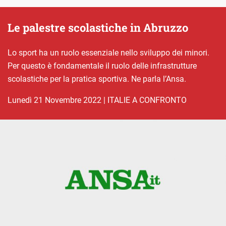
Le palestre scolastiche in Abruzzo
Lo sport ha un ruolo essenziale nello sviluppo dei minori.
Per questo è fondamentale il ruolo delle infrastrutture
scolastiche per la pratica sportiva. Ne parla l’Ansa.
lunedì 21 Novembre 2022
|
ITALIE A CONFRONTO