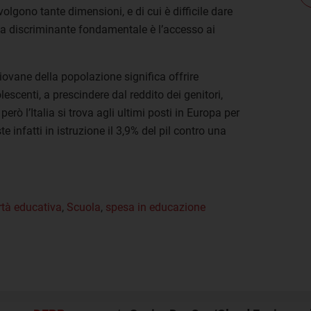
olgono tante dimensioni, e di cui è difficile dare
na discriminante fondamentale è l’accesso ai
iovane della popolazione significa offrire
escenti, a prescindere dal reddito dei genitori,
rò l’Italia si trova agli ultimi posti in Europa per
e infatti in istruzione il 3,9% del pil contro una
tà educativa
,
Scuola
,
spesa in educazione