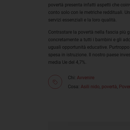
povertà presenta infatti aspetti che coinv
conto solo con le metriche reddituali. U
servizi essenziali e la loro qualità.
Contrastare la povertà nella fascia più g
concretamente a tutti i bambini e gli adol
uguali opportunità educative. Purtroppo pe
spesa in istruzione. Il nostro paese invest
media Ue del 4,7%.
Chi:
Avvenire
Cosa:
Asili nido
,
povertà
,
Pover