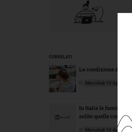
CORRELATI
La condizione dei min
Mercoledì 10 Aprile 20
In Italia le famiglie 
solito quelle con min
Mercoledì 10 Aprile 20