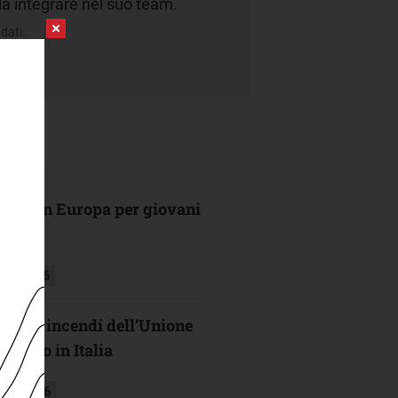
a integrare nel suo team.
dati.
ultima in Europa per giovani
sto 2026
o degli incendi dell’Unione
mpato in Italia
glio 2026