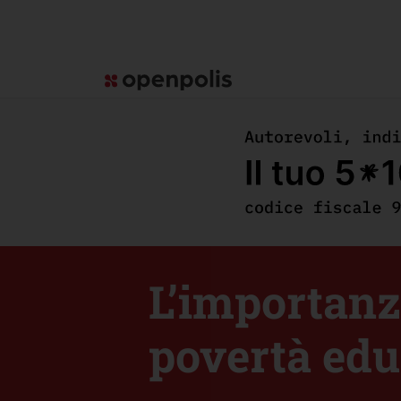
L’importanz
povertà edu