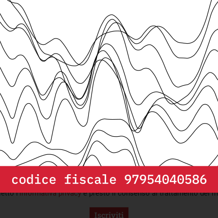
osti in Europa per
Iscriviti alla
newsletter
i, dati, grafici e mappe liberamente utilizzabili per promuovere un di
etto l’
informativa privacy
e presto il consenso al trattamento dei mi
Iscriviti