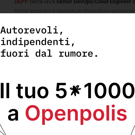
DEPP
cerca un/a
Senior DevOps/Cloud Engineer
d
Partner tecnologico di Openpolis per infrastrutture e piattaforme 
Scopri di più e invia la tua candidatura.
RECENTI
ori in Italia
L’Italia è pen
laureati
19
Martedì 4 Ago
più povere sono di
Più di un terz
ore scolarizzazione.
Europea è diva
19
Martedì 28 Lu