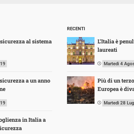
RECENTI
o sicurezza al sistema
L’Italia è pen
laureati
019
Martedì 4 Ago
o sicurezza a un anno
Più di un terz
ne
Europea è diva
019
Martedì 28 Lu
glienza in Italia a
sicurezza