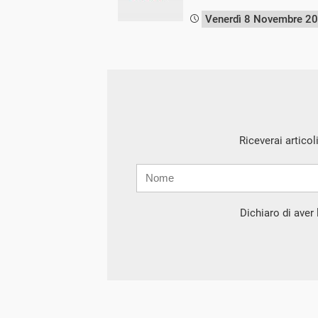
Venerdì 8 Novembre 2
Riceverai articol
Nome
Cognome
E-
mail
Dichiaro di aver l