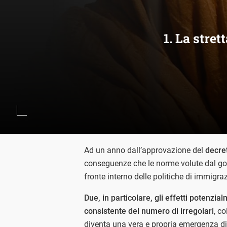
1. La stre
Ad un anno dall’approvazione del
decre
conseguenze che le norme volute dal go
fronte interno delle politiche di immigraz
Due, in particolare, gli effetti potenzia
consistente del numero di irregolari
, c
diventa una vera e propria emergenza di c