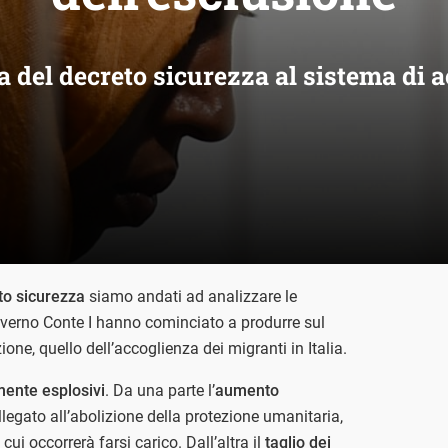
tta del decreto sicurezza al sistema di 
to sicurezza
siamo andati ad analizzare le
verno Conte I hanno cominciato a produrre sul
ione, quello dell’accoglienza dei migranti in Italia.
lmente esplosivi
. Da una parte l’
aumento
ollegato all’abolizione della protezione umanitaria,
ui occorrerà farsi carico. Dall’altra il
taglio dei