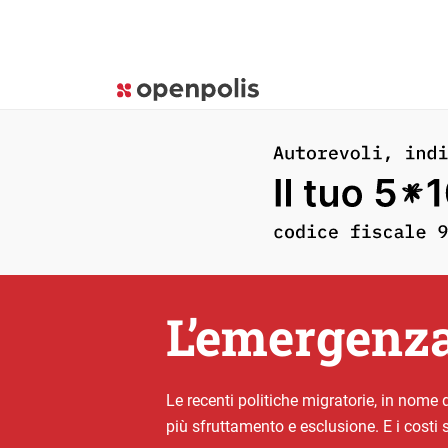
L’emergenza
Le recenti politiche migratorie, in nome d
più sfruttamento e esclusione. E i costi 