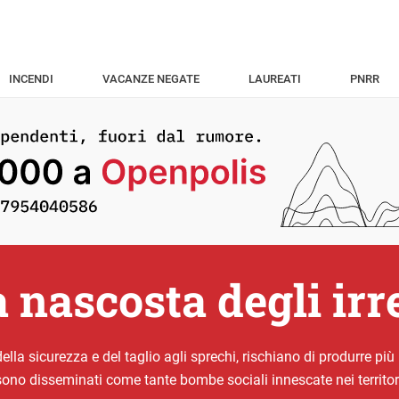
INCENDI
VACANZE NEGATE
LAUREATI
PNRR
 nascosta degli irr
ella sicurezza e del taglio agli sprechi, rischiano di produrre più
sono disseminati come tante bombe sociali innescate nei territori e