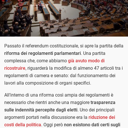
Passato il referendum costituzionale, si apre la partita della
riforma dei regolamenti parlamentari
. Una partita
complessa che, come abbiamo
già avuto modo di
ricostruire
, riguarderà la modifica di almeno 47 articoli tra i
regolamenti di camera e senato: dal funzionamento dei
lavori alla composizione di organi specifici.
All’interno di una riforma così ampia dei regolamenti è
necessario che rientri anche una maggiore
trasparenza
sulle indennità percepite dagli eletti
. Uno dei principali
argomenti portati nella discussione era la
riduzione dei
costi della politica
. Oggi però
non esistono dati certi sugli