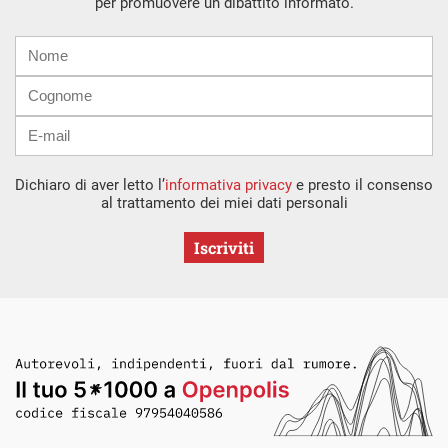
per promuovere un dibattito informato.
Nome
Cognome
E-
mail
Dichiaro di aver letto l’
informativa privacy
e presto il consenso
al trattamento dei miei dati personali
Iscriviti