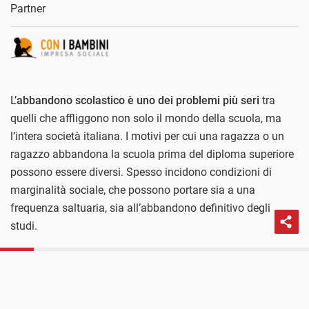
Partner
L’
abbandono scolastico è uno dei problemi più seri
tra
quelli che affliggono non solo il mondo della scuola, ma
l’intera società italiana. I motivi per cui una ragazza o un
ragazzo abbandona la scuola prima del diploma superiore
possono essere diversi. Spesso incidono condizioni di
marginalità sociale, che possono portare sia a una
frequenza saltuaria, sia all’abbandono definitivo degli
studi.
PROSSIMO POST
L'abbandono scolastico precoce riguarda
Quando le difficoltà economiche della famiglia
portano all’abbandono scolastico #conibambini
i giovani che lasciano gli studi con la sola