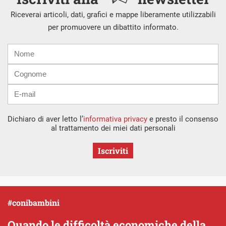
Riceverai articoli, dati, grafici e mappe liberamente utilizzabili
per promuovere un dibattito informato.
Nome
Cognome
E-
mail
Dichiaro di aver letto l’
informativa privacy
e presto il consenso
al trattamento dei miei dati personali
Iscriviti
#conibambini
Quando le difficoltà economiche della