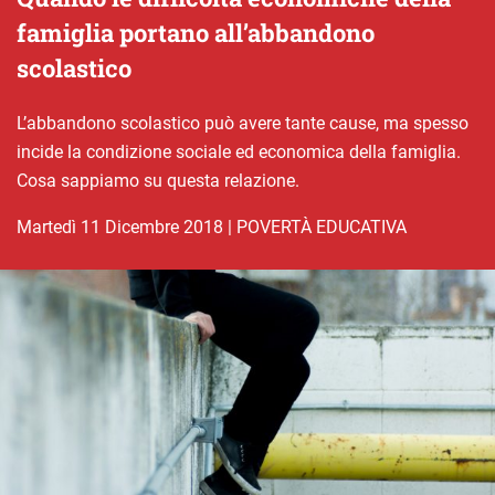
famiglia portano all’abbandono
scolastico
L’abbandono scolastico può avere tante cause, ma spesso
incide la condizione sociale ed economica della famiglia.
Cosa sappiamo su questa relazione.
martedì 11 Dicembre 2018
|
POVERTÀ EDUCATIVA