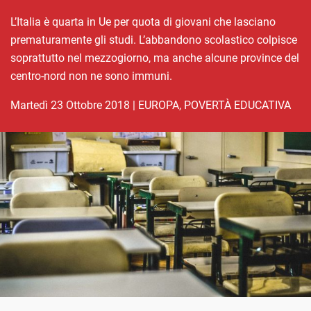
L’Italia è quarta in Ue per quota di giovani che lasciano
prematuramente gli studi. L’abbandono scolastico colpisce
soprattutto nel mezzogiorno, ma anche alcune province del
centro-nord non ne sono immuni.
martedì 23 Ottobre 2018
|
EUROPA
,
POVERTÀ EDUCATIVA