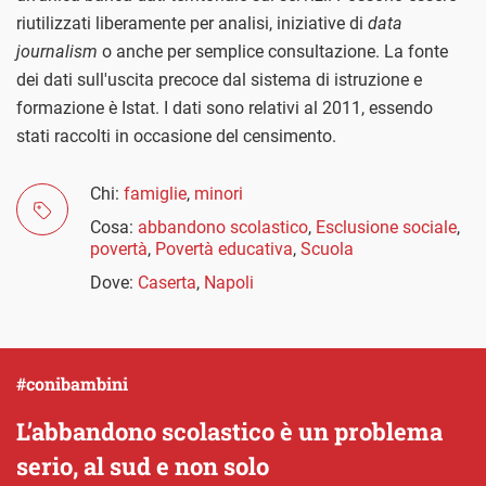
riutilizzati liberamente per analisi, iniziative di
data
journalism
o anche per semplice consultazione. La fonte
dei dati sull'uscita precoce dal sistema di istruzione e
formazione è Istat. I dati sono relativi al 2011, essendo
stati raccolti in occasione del censimento.
Chi:
famiglie
,
minori
Cosa:
abbandono scolastico
,
Esclusione sociale
,
povertà
,
Povertà educativa
,
Scuola
Dove:
Caserta
,
Napoli
#conibambini
L’abbandono scolastico è un problema
serio, al sud e non solo