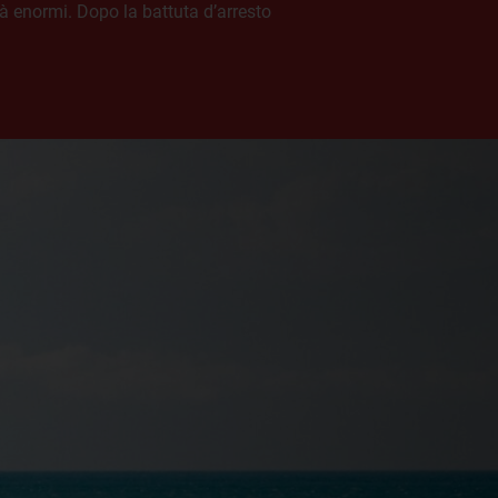
ità enormi. Dopo la battuta d’arresto