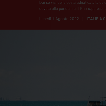
Dai servizi della costa adriatica alla del
dovuta alla pandemia, il Pnrr rappresenta
lunedì 1 Agosto 2022
ITALIE A
|