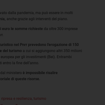
provato dalla pandemia, ma può essere in molti
mia,
anche grazie agli interventi del piano.
di euro le somme richieste
da oltre 300 imprese
rr.
uristico nel Pnrr prevedono l’erogazione di 150
le del turismo
a cui si aggiungono altri 350 milioni
 europea per gli investimenti (Bei). Entrambi
 entro la fine dell’anno.
 dal ministero
è impossibile risalire
toriale di queste risorse.
 ripresa e resilienza
,
turismo