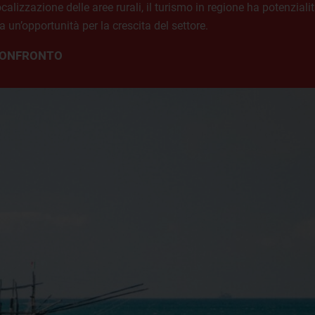
ocalizzazione delle aree rurali, il turismo in regione ha potenzial
 un’opportunità per la crescita del settore.
 CONFRONTO