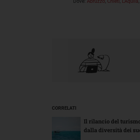
Dove:
Abruzzo
,
Chieti
,
L'Aquila
CORRELATI
Il rilancio del turis
dalla diversità dei suo