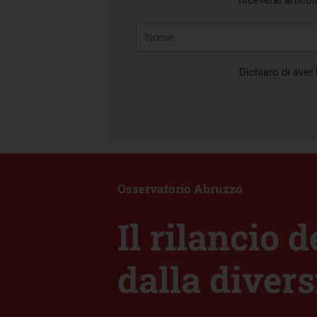
Riceverai articol
Nome
Cognome
E-
mail
Dichiaro di aver l
Osservatorio Abruzzo
Il rilancio 
dalla diversi