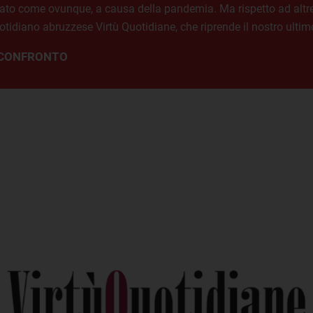
alato come ovunque, a causa della pandemia. Ma rispetto ad altre 
quotidiano abruzzese Virtù Quotidiane, che riprende il nostro ult
A CONFRONTO