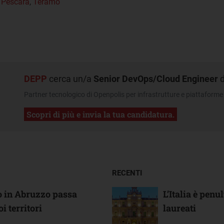
,
Pescara
,
Teramo
DEPP
cerca un/a
Senior DevOps/Cloud Engineer
d
Partner tecnologico di Openpolis per infrastrutture e piattaforme 
Scopri di più e invia la tua candidatura.
RECENTI
mo in Abruzzo passa
L’Italia è pen
i territori
laureati