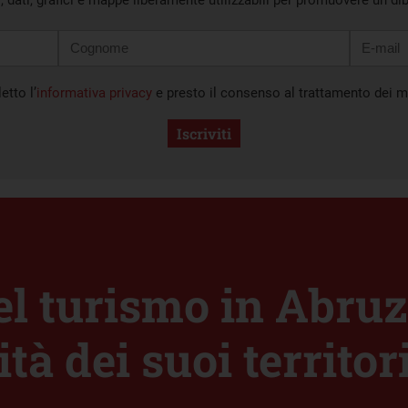
i, dati, grafici e mappe liberamente utilizzabili per promuovere un di
etto l’
informativa privacy
e presto il consenso al trattamento dei mi
Iscriviti
del turismo in Abru
tà dei suoi territor