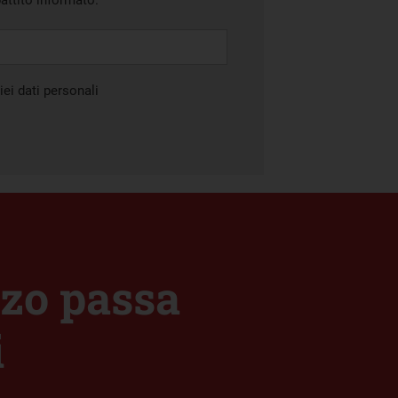
battito informato.
ei dati personali
zzo passa
i