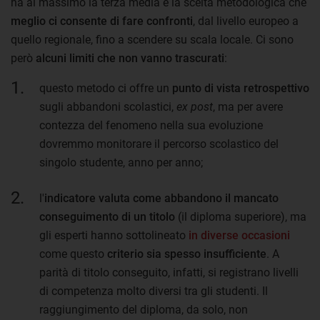
ha al massimo la terza media è la scelta metodologica che
meglio ci consente di fare confronti
, dal livello europeo a
quello regionale, fino a scendere su scala locale. Ci sono
però
alcuni limiti che non vanno trascurati
:
questo metodo ci offre un
punto di vista retrospettivo
sugli abbandoni scolastici,
ex post
, ma per avere
contezza del fenomeno nella sua evoluzione
dovremmo monitorare il percorso scolastico del
singolo studente, anno per anno;
l'
indicatore valuta come abbandono il mancato
conseguimento di un titolo
(il diploma superiore), ma
gli esperti hanno sottolineato
in diverse occasioni
come questo
criterio
sia spesso insufficiente
. A
parità di titolo conseguito, infatti, si registrano livelli
di competenza molto diversi tra gli studenti. Il
raggiungimento del diploma, da solo, non