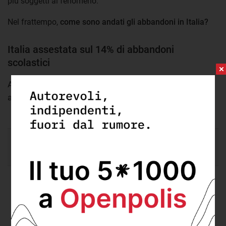
più soggetti al fenomeno.
Nel frattempo,
come sono andati gli abbandoni in Italia?
Italia assestata sul 14% di abbandoni
scolastici
Andamento della quota di giovani 18-24 anni che
abbandonano prematuramente gli studi (2008-2017)