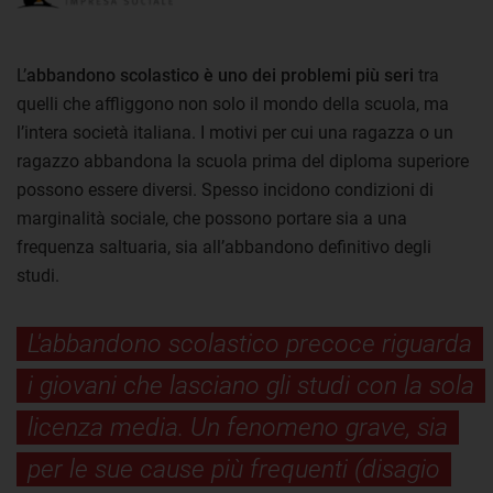
L’
abbandono scolastico è uno dei problemi più seri
tra
quelli che affliggono non solo il mondo della scuola, ma
l’intera società italiana. I motivi per cui una ragazza o un
ragazzo abbandona la scuola prima del diploma superiore
possono essere diversi. Spesso incidono condizioni di
marginalità sociale, che possono portare sia a una
frequenza saltuaria, sia all’abbandono definitivo degli
studi.
L'abbandono scolastico precoce riguarda
i giovani che lasciano gli studi con la sola
licenza media. Un fenomeno grave, sia
per le sue cause più frequenti (disagio