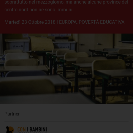
soprattutto nel mezzogiorno, ma anche alcune province del
centro-nord non ne sono immuni.
martedì 23 Ottobre 2018
|
EUROPA
,
POVERTÀ EDUCATIVA
Partner