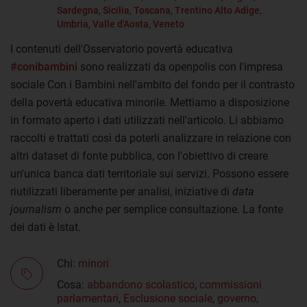
Sardegna
,
Sicilia
,
Toscana
,
Trentino Alto Adige
,
Umbria
,
Valle d'Aosta
,
Veneto
I contenuti dell'Osservatorio povertà educativa
#conibambini
sono realizzati da openpolis con l'impresa
sociale Con i Bambini nell'ambito del fondo per il contrasto
della povertà educativa minorile. Mettiamo a disposizione
in formato aperto i dati utilizzati nell'articolo. Li abbiamo
raccolti e trattati così da poterli analizzare in relazione con
altri dataset di fonte pubblica, con l'obiettivo di creare
un'unica banca dati territoriale sui servizi. Possono essere
riutilizzati liberamente per analisi, iniziative di
data
journalism
o anche per semplice consultazione. La fonte
dei dati è Istat.
Chi:
minori
Cosa:
abbandono scolastico
,
commissioni
parlamentari
,
Esclusione sociale
,
governo
,