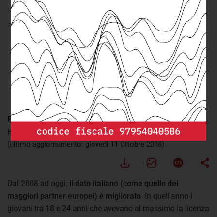
FONTE:
elaborazione openpolis - Con i bambini su dati
Eurostat
(ultimo aggiornamento: giovedì 11 Ottobre 2018)
Dal 2008 ad oggi,
il dato italiano (come quello dei
maggiori partner europei) è migliorato
. In quell'anno i
giovani tra 18 e 24 anni che avevano al massimo la licenza