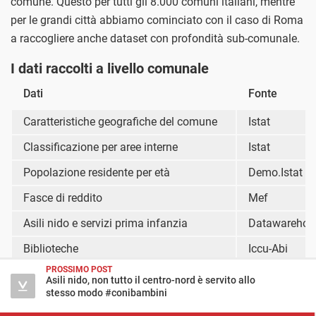
comune. Questo per tutti gli 8.000 comuni italiani, mentre
per le grandi città abbiamo cominciato con il caso di Roma
a raccogliere anche dataset con profondità sub-comunale.
I dati raccolti a livello comunale
Dati
Fonte
Caratteristiche geografiche del comune
Istat
Classificazione per aree interne
Istat
Popolazione residente per età
Demo.Istat
Fasce di reddito
Mef
Asili nido e servizi prima infanzia
Datawarehous
Biblioteche
Iccu-Abi
PROSSIMO POST
Scuole e edifici scolastici
Miur
Asili nido, non tutto il centro-nord è servito allo
stesso modo #conibambini
Studenti per grado di istruzione
Miur