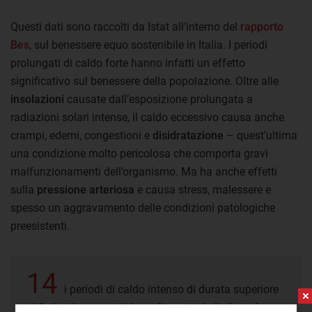
Questi dati sono raccolti da Istat all’interno del
rapporto
Bes
, sul benessere equo sostenibile in Italia. I periodi
prolungati di caldo forte hanno infatti un effetto
significativo sul benessere della popolazione. Oltre alle
insolazioni
causate dall’esposizione prolungata a
radiazioni solari intense, il caldo eccessivo causa anche
crampi, edemi, congestioni e
disidratazione
– quest’ultima
una condizione molto pericolosa che comporta gravi
malfunzionamenti dell’organismo. Ma ha anche effetti
sulla
pressione arteriosa
e causa stress, malessere e
spesso un aggravamento delle condizioni patologiche
preesistenti.
14
i periodi di caldo intenso di durata superiore
ai 6 giorni consecutivi, mediamente in Italia, nel