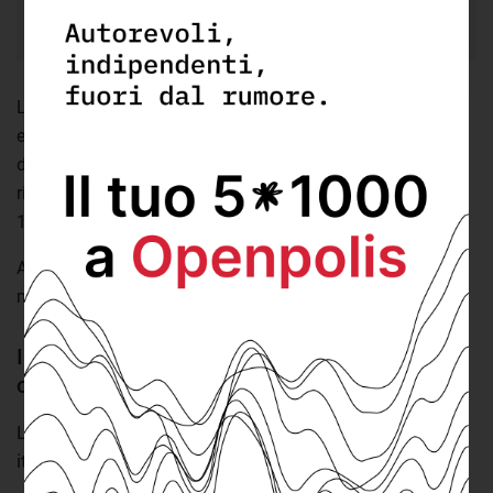
2021.
La cifra è in leggero calo rispetto al 2020, quando se ne
erano registrati 17, ma si tratta comunque di valori
decisamente più elevati rispetto al periodo climatico di
riferimento, cioè il valore medio registrato negli anni tra il
1981 e il 2010.
A risultare maggiormente colpite sono state le regioni del
meridione e in particolare la
Calabria
.
In Calabria si registra il numero più elevato di
ondate di calore
L'indica di durata dei periodi di calore nelle regioni
italiane (2021)