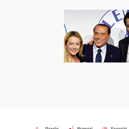
Parole
Numeri
Esercizi