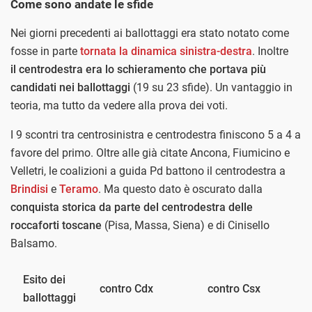
Come sono andate le sfide
Nei giorni precedenti ai ballottaggi era stato notato come
fosse in parte
tornata la dinamica sinistra-destra
. Inoltre
il centrodestra era lo schieramento che portava più
candidati nei ballottaggi
(19 su 23 sfide). Un vantaggio in
teoria, ma tutto da vedere alla prova dei voti.
I 9 scontri tra centrosinistra e centrodestra finiscono 5 a 4 a
favore del primo. Oltre alle già citate Ancona, Fiumicino e
Velletri, le coalizioni a guida Pd battono il centrodestra a
Brindisi
e
Teramo
. Ma questo dato è oscurato dalla
conquista storica da parte del centrodestra delle
roccaforti toscane
(Pisa, Massa, Siena) e di Cinisello
Balsamo.
Esito dei
c
contro Cdx
contro Csx
ballottaggi
M