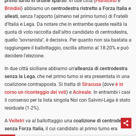
primo turno in ordine sparso
. In due città (
Fiumicino
e
Brindisi
) abbiamo un
centrodestra ristretto a Forza Italia e
alleati
, senza l'apporto (almeno nel primo turno) di Fratelli
d'Italia e Lega. Da notare che in entrambe queste realtà la
quota di voto raccolta dall'altro candidato di centrodestra,
quello "sovranista", è decisiva. Per quanto non sia bastata a
raggiungere il ballottaggio, oscilla attorno al 18-20% e può
decidere l'elezione.
In due città siciliane abbiamo un'
alleanza di centrodestra
senza la Lega
, che nel primo turno si era presentata in una
coalizione contrapposta. Si tratta di
Siracusa
(dove
è in
corso un riconteggio dei voti
) e
Acireale
. In entrambi i casi
il consenso per la lista singola Noi con Salvini-Lega è stato
residuale (1-2%).
A
Velletri
va al ballottaggio una
coalizione di centrodestra
senza Forza Italia
, il cui candidato al primo turno era