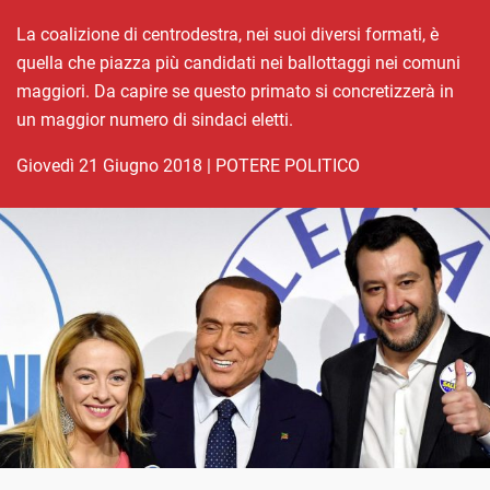
La coalizione di centrodestra, nei suoi diversi formati, è
quella che piazza più candidati nei ballottaggi nei comuni
maggiori. Da capire se questo primato si concretizzerà in
un maggior numero di sindaci eletti.
giovedì 21 Giugno 2018
|
POTERE POLITICO