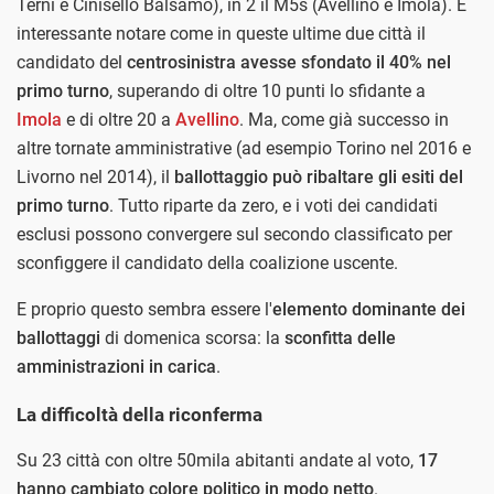
Terni e Cinisello Balsamo), in 2 il M5s (Avellino e Imola). È
interessante notare come in queste ultime due città il
candidato del
centrosinistra avesse sfondato il 40% nel
primo turno
, superando di oltre 10 punti lo sfidante a
Imola
e di oltre 20 a
Avellino
. Ma, come già successo in
altre tornate amministrative (ad esempio Torino nel 2016 e
Livorno nel 2014), il
ballottaggio può ribaltare gli esiti del
primo turno
. Tutto riparte da zero, e i voti dei candidati
esclusi possono convergere sul secondo classificato per
sconfiggere il candidato della coalizione uscente.
E proprio questo sembra essere l'
elemento dominante dei
ballottaggi
di domenica scorsa: la
sconfitta delle
amministrazioni in carica
.
La difficoltà della riconferma
Su 23 città con oltre 50mila abitanti andate al voto,
17
hanno cambiato colore politico in modo netto
.