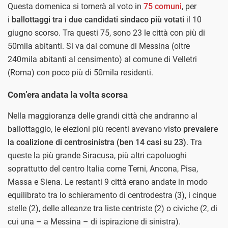
Questa domenica si tornerà al voto in
75 comuni
, per
i
ballottaggi tra i due candidati sindaco più votati
il 10
giugno scorso. Tra questi 75, sono 23 le città con più di
50mila abitanti. Si va dal comune di Messina (oltre
240mila abitanti al censimento) al comune di Velletri
(Roma) con poco più di 50mila residenti.
Com’era andata la volta scorsa
Nella maggioranza delle grandi città che andranno al
ballottaggio, le elezioni più recenti avevano visto
prevalere
la coalizione di centrosinistra (ben 14 casi su 23)
. Tra
queste la più grande Siracusa, più altri capoluoghi
soprattutto del centro Italia come Terni, Ancona, Pisa,
Massa e Siena. Le restanti 9 città erano andate in modo
equilibrato tra lo schieramento di centrodestra (3), i cinque
stelle (2), delle alleanze tra liste centriste (2) o civiche (2, di
cui una – a Messina – di ispirazione di sinistra).