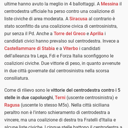
ultime hanno avuto la meglio in 4 ballottaggi. A
Messina
il
centrodestra ufficiale ha perso contro una coalizione di
liste civiche di area moderata. A
Siracusa
al contrario è
stato sconfitto da una coalizione civica di centrosinistra,
pur senza il Pd. Anche a
Torre del Greco
e
Aprilia
i
candidati civici hanno prevalso sul centrodestra. Invece a
Castellammare di Stabia
e a
Viterbo
i candidati
dell'alleanza tra Lega, Fdi e Forza Italia sconfiggono le
coalizioni civiche. Due vittorie di peso, in quanto avvenute
in due città governate dal centrosinistra nella scorsa
consiliatura.
Come di rilievo sono le
vittorie del centrodestra contro i 5
stelle in due capoluoghi
,
Terni
(uscente centrosinistra) e
Ragusa
(uscente lo stesso M5s). Nella città siciliana
peraltro non è l'intero schieramento di centrodestra a
vincere, ma una coalizione di destra tra Fratelli d'Italia e
alcune liste civiche. I cinque stelle battono il centrodestra a