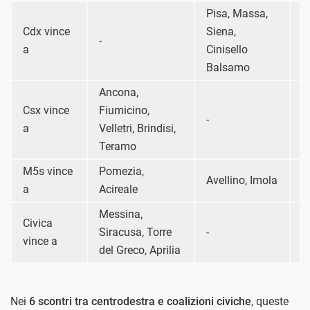
Pisa, Massa,
Cdx vince
Siena,
T
-
a
Cinisello
R
Balsamo
Ancona,
Csx vince
Fiumicino,
-
-
a
Velletri, Brindisi,
Teramo
M5s vince
Pomezia,
Avellino, Imola
-
a
Acireale
Messina,
Civica
Siracusa, Torre
-
-
vince a
del Greco, Aprilia
Nei
6 scontri tra centrodestra e coalizioni civiche
, queste