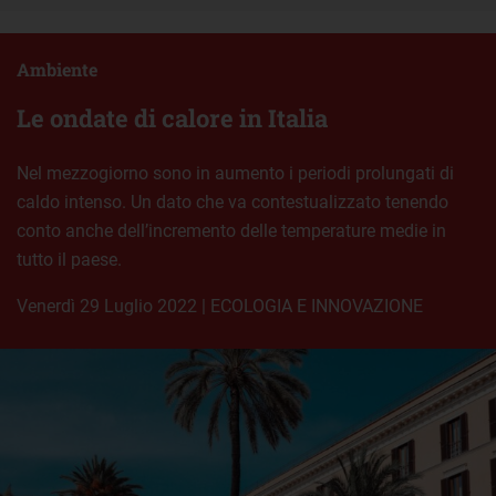
Ambiente
Le ondate di calore in Italia
Nel mezzogiorno sono in aumento i periodi prolungati di
caldo intenso. Un dato che va contestualizzato tenendo
conto anche dell’incremento delle temperature medie in
tutto il paese.
venerdì 29 Luglio 2022
|
ECOLOGIA E INNOVAZIONE