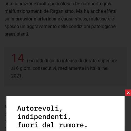
una condizione molto pericolosa che comporta gravi
malfunzionamenti dell’organismo. Ma ha anche effetti
sulla
pressione arteriosa
e causa stress, malessere e
spesso un aggravamento delle condizioni patologiche
preesistenti.
14
i periodi di caldo intenso di durata superiore
ai 6 giorni consecutivi, mediamente in Italia, nel
2021.
La cifra è in leggero calo rispetto al 2020, quando se ne
erano registrati 17, ma si tratta comunque di valori
decisamente più elevati rispetto al periodo climatico di
riferimento, cioè il valore medio registrato negli anni tra il
1981 e il 2010.