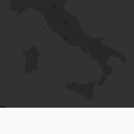
PROSSIMO POST
A Perugia e Roma la temperatura media è di 2° C
più alta