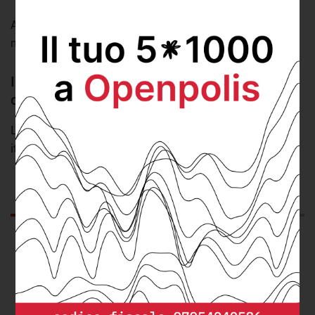
A risultare maggiormente colpite sono state le regioni del
meridione e in particolare la
Calabria
.
In Calabria si registra il numero più elevato di
ondate di calore
L'indica di durata dei periodi di calore nelle regioni
italiane (2021)
GRAFICO
DA SAPERE