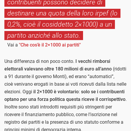
contribuenti possono decidere di
destinare una quota della loro irpef (lo
0,2%, cioè il cosiddetto 2×1000) a un
partito anziché allo stato.
Vai a
"Che cos’è il 2×1000 ai partiti"
Una differenza di non poco conto.
I vecchi rimborsi
elettorali valevano oltre 180 milioni di euro all’anno
(ridotti
a 91 durante il governo Monti), ed erano “automatici”,
cioè venivano erogati in base ai voti ricevuti dalla lista nelle
elezioni. Oggi
il 2×1000 è volontario
:
solo se i contribuenti
optano per una forza politica questa riceve il corrispettivo
.
Inoltre sono stati introdotti requisiti più stringenti per
ricevere il finanziamento pubblico, come l’iscrizione nel
registro dei partiti e la presenza di uno statuto conforme a
principi minimi di democrazia interna.