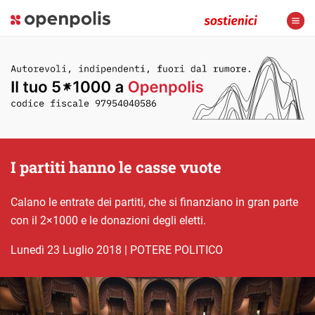
I partiti hanno le casse vuote
Calano le entrate dei partiti, che si finanziano in gran parte
con il 2×1000 e le donazioni degli eletti.
lunedì 23 Luglio 2018
|
POTERE POLITICO