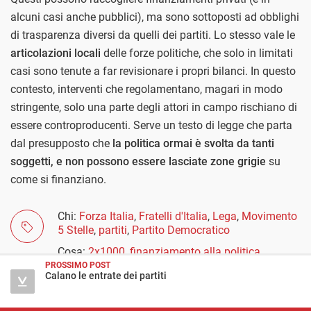
alcuni casi anche pubblici), ma sono sottoposti ad obblighi
di trasparenza diversi da quelli dei partiti. Lo stesso vale le
articolazioni locali
delle forze politiche, che solo in limitati
casi sono tenute a far revisionare i propri bilanci. In questo
contesto, interventi che regolamentano, magari in modo
stringente, solo una parte degli attori in campo rischiano di
essere controproducenti. Serve un testo di legge che parta
dal presupposto che
la politica ormai è svolta da tanti
soggetti, e non possono essere lasciate zone grigie
su
come si finanziano.
Chi:
Forza Italia
,
Fratelli d'Italia
,
Lega
,
Movimento
5 Stelle
,
partiti
,
Partito Democratico
Cosa:
2x1000
,
finanziamento alla politica
,
finanziamento privato ai partiti
,
finanziamento
PROSSIMO POST
Calano le entrate dei partiti
pubblico ai partiti
,
Mappe del potere