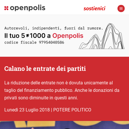
Calano le entrate dei partiti
La riduzione delle entrate non è dovuta unicamente al
taglio del finanziamento pubblico. Anche le donazioni da
privati sono diminuite in questi anni.
lunedì 23 Luglio 2018
|
POTERE POLITICO