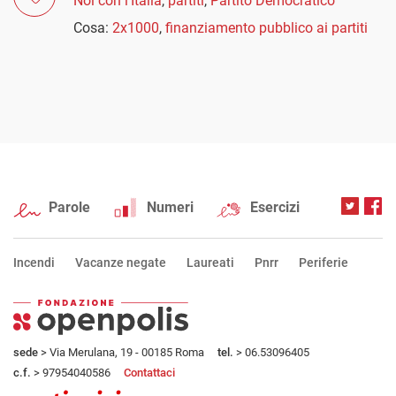
Noi con l'Italia
,
partiti
,
Partito Democratico
Cosa:
2x1000
,
finanziamento pubblico ai partiti
Parole
Numeri
Esercizi
Incendi
Vacanze negate
Laureati
Pnrr
Periferie
sede
> Via Merulana, 19 - 00185 Roma
tel.
> 06.53096405
c.f.
> 97954040586
Contattaci