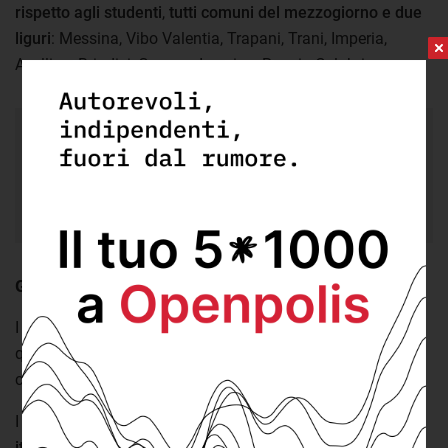
rispetto agli studenti
,
tutti comuni del mezzogiorno e due
liguri
: Messina, Vibo Valentia, Trapani, Trani, Imperia,
Avellino, Brindisi, Genova, Isernia e Reggio Calabria.
3
i capoluoghi dove i giardini scolastici sono
meno di un metro quadro per alunno. Si tratta di
Messina, Vibo Valentia e Trapani.
Giardini scolastici meno presenti nelle città del sud
I dati appena visti fanno emergere una tendenza: i metri
quadri di giardini scolastici per alunno sono più bassi nei
capoluoghi meridionali.
I dati disponibili mostrano che
nei comuni capoluogo
italiani in media ci sono circa 8,5 metri quadri per alunno
.