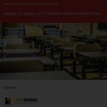
centro-nord non ne sono immuni.
martedì 23 Ottobre 2018
|
EUROPA
,
POVERTÀ EDUCATIVA
Partner