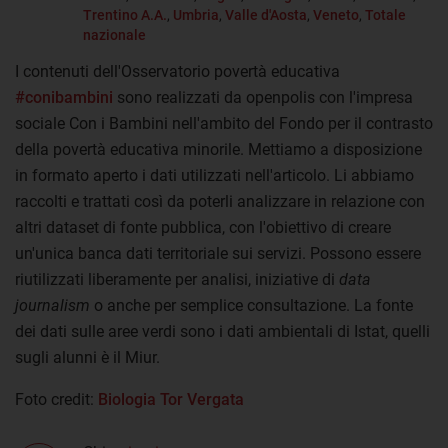
Trentino A.A.
,
Umbria
,
Valle d'Aosta
,
Veneto
,
Totale
nazionale
I contenuti dell'Osservatorio povertà educativa
#conibambini
sono realizzati da openpolis con l'impresa
sociale Con i Bambini nell'ambito del Fondo per il contrasto
della povertà educativa minorile. Mettiamo a disposizione
in formato aperto i dati utilizzati nell'articolo. Li abbiamo
raccolti e trattati così da poterli analizzare in relazione con
altri dataset di fonte pubblica, con l'obiettivo di creare
un'unica banca dati territoriale sui servizi. Possono essere
riutilizzati liberamente per analisi, iniziative di
data
journalism
o anche per semplice consultazione. La fonte
dei dati sulle aree verdi sono i dati ambientali di Istat, quelli
sugli alunni è il Miur.
Foto credit:
Biologia Tor Vergata