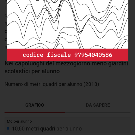
Una cifra che varia tra le diverse aree del paese. Nell'Italia
centro-settentrionale il dato è più in linea con la media
nazionale. Nelle scuole dei capoluoghi del
nord ci sono
circa 11 metri quadri
di giardini scolastici per alunno.
Nel
centro Italia il dato è sostanzialmente in linea con quello
nazionale
(8,7 metri quadri).
Nei capoluoghi del mezzogiorno meno giardini
scolastici per alunno
Numero di metri quadri per alunno (2018)
GRAFICO
DA SAPERE