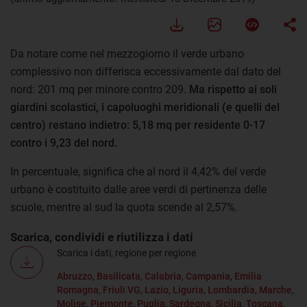
Da notare come nel mezzogiorno il verde urbano
complessivo non differisca eccessivamente dal dato del
nord: 201 mq per minore contro 209.
Ma rispetto ai soli
giardini scolastici, i capoluoghi meridionali (e quelli del
centro) restano indietro: 5,18 mq per residente 0-17
contro i 9,23 del nord.
In percentuale, significa che al nord il 4,42% del verde
urbano è costituito dalle aree verdi di pertinenza delle
scuole, mentre al sud la quota scende al 2,57%.
Scarica, condividi e riutilizza i dati
Scarica i dati, regione per regione
Abruzzo
,
Basilicata
,
Calabria
,
Campania
,
Emilia
Romagna
,
Friuli VG
,
Lazio
,
Liguria
,
Lombardia
,
Marche
,
Molise
,
Piemonte
,
Puglia
,
Sardegna
,
Sicilia
,
Toscana
,