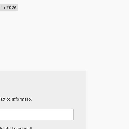
glio 2026
battito informato.
ei dati personali