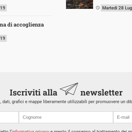
019
Martedì 28 Lu
ma di accoglienza
019
Iscriviti alla
newsletter
i, dati, grafici e mappe liberamente utilizzabili per promuovere un di
etto l’
informativa privacy
e presto il consenso al trattamento dei mi