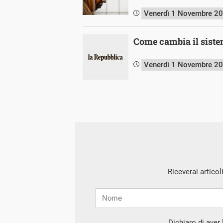
Venerdì 1 Novembre 2
Come cambia il siste
Venerdì 1 Novembre 2
Riceverai articol
Nome
Cognome
E-
mail
Dichiaro di aver l