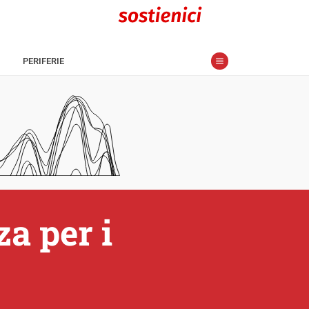
PERIFERIE
za per i