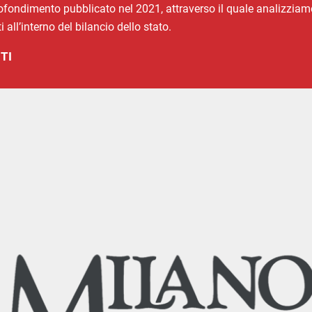
fondimento pubblicato nel 2021, attraverso il quale analizziamo
i all’interno del bilancio dello stato.
TI