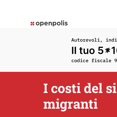
I costi del 
migranti