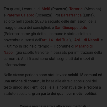
Tra questi, i comuni di
Melfi
(Potenza),
Tortorici
(Messina)
e
Paterno Calabro
(Cosenza). Poi
Barrafranca
(Enna),
sciolto nell’agosto 2020 a seguito delle dimissioni della
maggioranza dei consiglieri, e
San Giuseppe Jato
(Palermo; come già detto il comune è stato sciolto a
novembre ai sensi dell’
art. 141 del Tuel
), l’
Asl 1 di Napoli
e
– ultimo in ordine di tempo – il comune di
Marano di
Napoli
(già sciolto tre volte in passato per infiltrazioni della
camorra). Altri 5 casi sono stati segnalati dai mezzi di
informazione.
Nello stesso periodo sono stati invece
sciolti 18 comuni ed
una unione di comuni
, in base alle altre disposizioni del
testo unico sugli enti locali e alla normativa delle regioni a
statuto speciale,
gran parte dei quali per motivi politici
.
Come e perché si arriva allo scioglimento di un