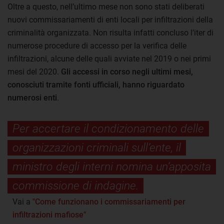
Oltre a questo, nell’ultimo mese non sono stati deliberati
nuovi commissariamenti di enti locali per infiltrazioni della
criminalità organizzata. Non risulta infatti concluso l’iter di
numerose procedure di accesso per la verifica delle
infiltrazioni, alcune delle quali avviate nel 2019 o nei primi
mesi del 2020.
Gli accessi in corso negli ultimi mesi,
conosciuti tramite fonti ufficiali, hanno riguardato
numerosi enti
.
Per accertare il condizionamento delle
organizzazioni criminali sull’ente, il
ministro degli interni nomina un’apposita
commissione di indagine.
Vai a
"Come funzionano i commissariamenti per
infiltrazioni mafiose"