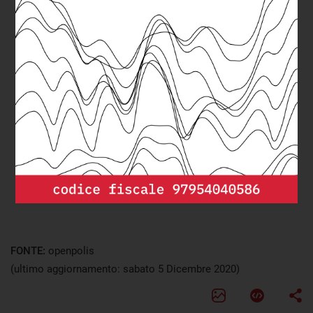
FONTE:
openpolis
(ultimo aggiornamento: sabato 5 Dicembre 2020)