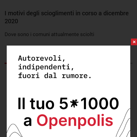
I motivi degli scioglimenti in corso a dicembre
2020
Dove sono i comuni attualmente sciolti
GRAFICO
DA SAPERE