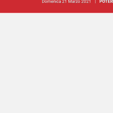
domenica 21 Marzo 2021
POTER
|