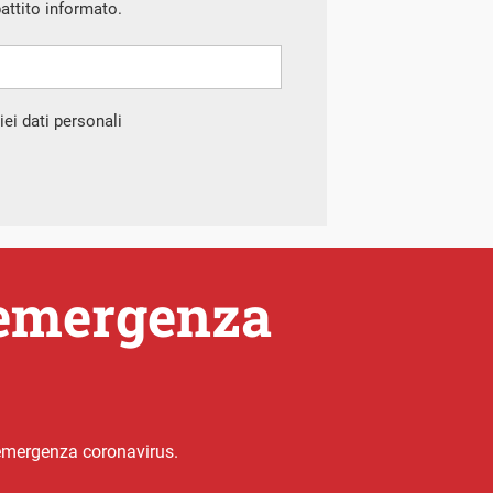
battito informato.
ei dati personali
l’emergenza
ll’emergenza coronavirus.