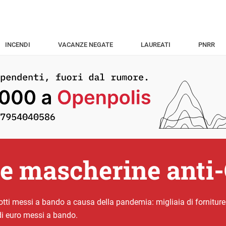
INCENDI
VACANZE NEGATE
LAUREATI
PNRR
 le mascherine anti
tti messi a bando a causa della pandemia: migliaia di forniture
 di euro messi a bando.