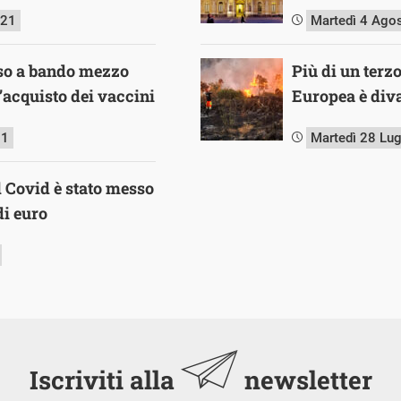
021
Martedì 4 Ago
sso a bando mezzo
Più di un terz
l’acquisto dei vaccini
Europea è diva
21
Martedì 28 Lu
il Covid è stato messo
di euro
Iscriviti alla
newsletter