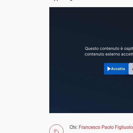
Questo contenuto è ospit
contenuto esterno accett
Accetta
Chi:
Francesco Paolo Figliuolo