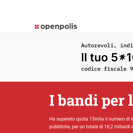
I bandi per
Ha superato quota 13mila il numero di lo
pubbliche, per un totale di 16,2 miliardi