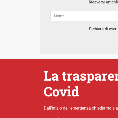
Riceverai articol
Nome
Cognome
E-
mail
Dichiaro di aver l
La traspare
Covid
Dall’inizio dell’emergenza chiediamo siano