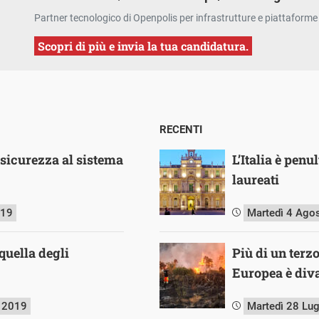
Partner tecnologico di Openpolis per infrastrutture e piattaforme 
Scopri di più e invia la tua candidatura.
RECENTI
o sicurezza al sistema
L’Italia è pen
laureati
019
Martedì 4 Ago
quella degli
Più di un terz
Europea è diva
e 2019
Martedì 28 Lu