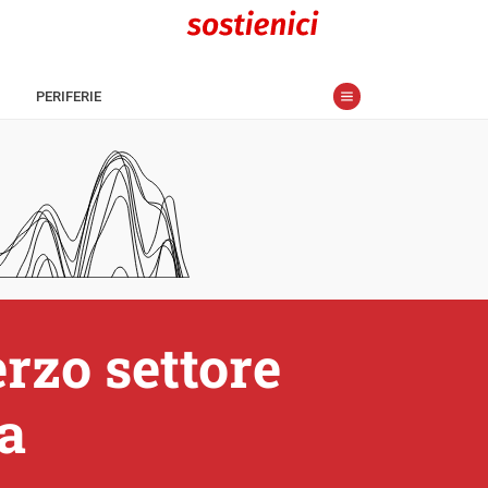
PERIFERIE
erzo settore
za