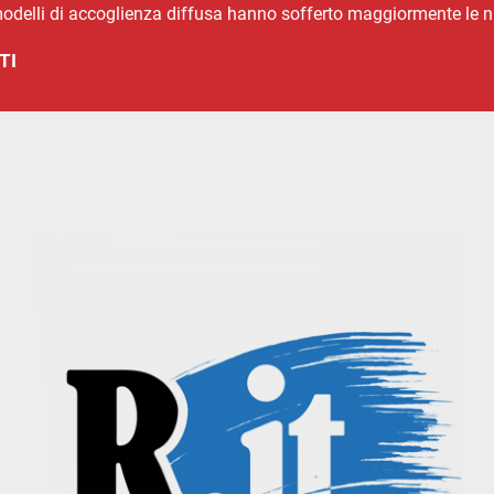
su modelli di accoglienza diffusa hanno sofferto maggiormente le 
TI