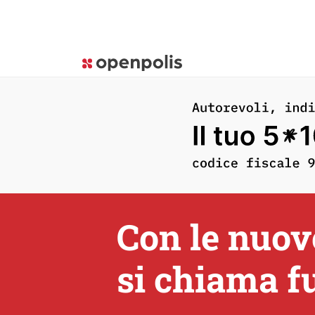
Con le nuove
si chiama f