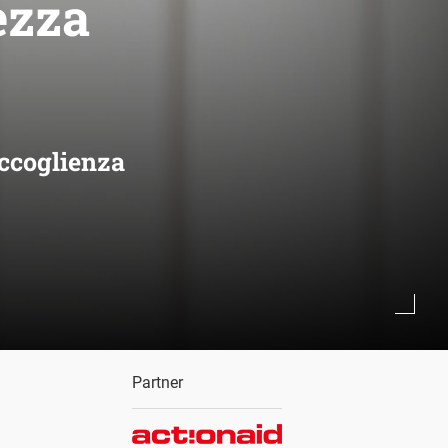
rezza
accoglienza
Partner