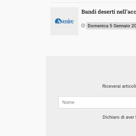
Bandi deserti nell’ac
Domenica 5 Gennaio 2
Riceverai articol
Nome
Cognome
E-
mail
Dichiaro di aver l