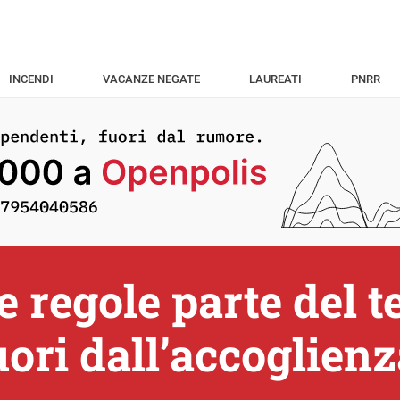
INCENDI
VACANZE NEGATE
LAUREATI
PNRR
 regole parte del t
uori dall’accoglien