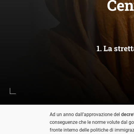
Cent
1. La stre
Ad un anno dall’approvazione del
decre
conseguenze che le norme volute dal go
fronte interno delle politiche di immigraz