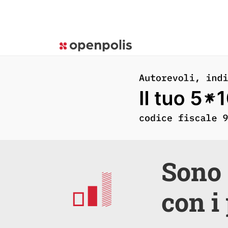
Sono 
con i