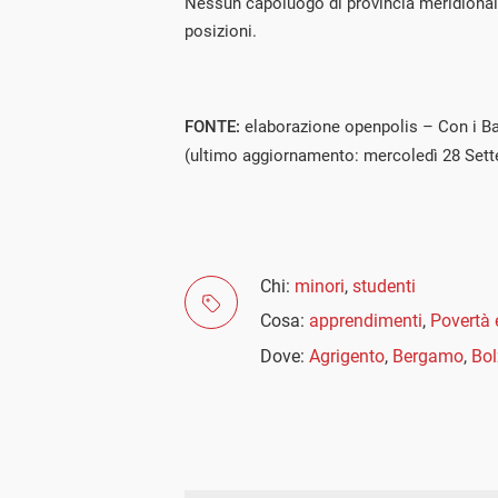
Nessun capoluogo di provincia meridional
posizioni.
FONTE:
elaborazione openpolis – Con i Ba
(ultimo aggiornamento: mercoledì 28 Set
Chi:
minori
,
studenti
Cosa:
apprendimenti
,
Povertà 
Dove:
Agrigento
,
Bergamo
,
Bo