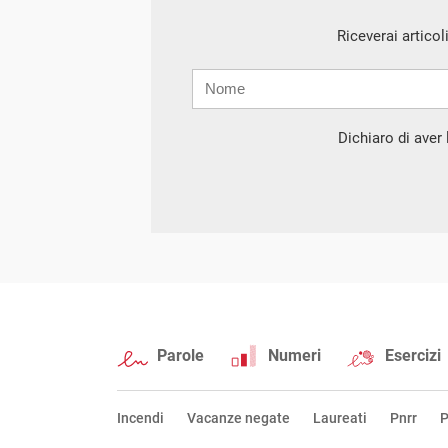
Riceverai articol
Nome
Cognome
E-
mail
Dichiaro di aver l
Parole
Numeri
Esercizi
Incendi
Vacanze negate
Laureati
Pnrr
P