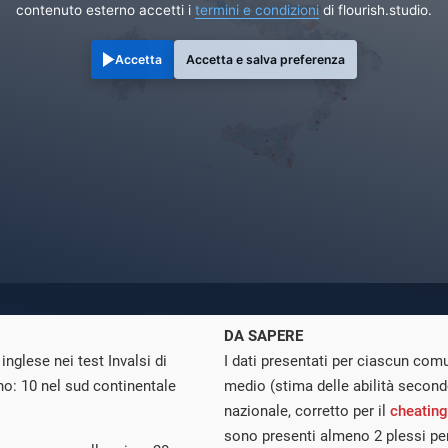
contenuto esterno accetti i
termini e condizioni
di flourish.studio.
Accetta
Accetta e salva preferenza
DA SAPERE
inglese nei test Invalsi di
I dati presentati per ciascun co
no: 10 nel sud continentale
medio (stima delle abilità second
nazionale, corretto per il
cheating
sono presenti almeno 2 plessi per