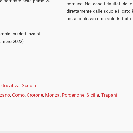
e compare nelle prime 20
comune. Nel caso i risultati delle
direttamente dalle scuole il dato 
un solo plesso o un solo istituto
mbini su dati Invalsi
tembre 2022)
educativa
,
Scuola
lzano
,
Como
,
Crotone
,
Monza
,
Pordenone
,
Sicilia
,
Trapani