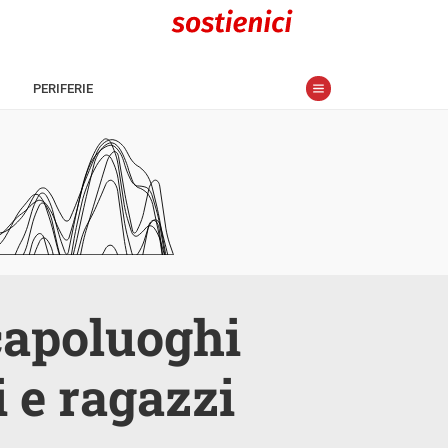
PERIFERIE
capoluoghi
 e ragazzi