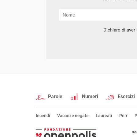
Nome
Cognome
E-
mail
Dichiaro di aver l
Parole
Numeri
Esercizi
Incendi
Vacanze negate
Laureati
Pnrr
P
se