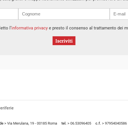
etto l’
informativa privacy
e presto il consenso al trattamento dei mi
Iscriviti
eriferie
de
> Via Merulana, 19 - 00185 Roma
tel.
> 06.53096405
c.f.
> 97954040586