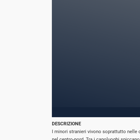
DESCRIZIONE
I minori stranieri vivono soprattutto nelle 
nel centro-nord. Tra i capoluoghi spiccano