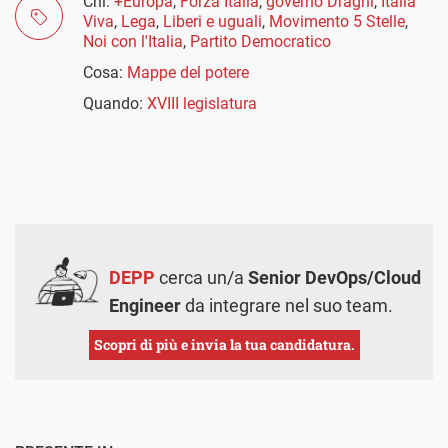
Chi:
+Europa
,
Forza Italia
,
governo Draghi
,
Italia
Viva
,
Lega
,
Liberi e uguali
,
Movimento 5 Stelle
,
Noi con l'Italia
,
Partito Democratico
Cosa:
Mappe del potere
Quando:
XVIII legislatura
DEPP
cerca un/a
Senior DevOps/Cloud
Engineer
da integrare nel suo team.
Scopri di più e invia la tua candidatura.