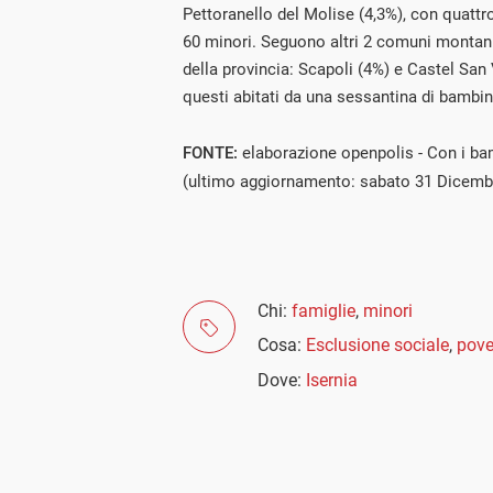
Pettoranello del Molise (4,3%), con quattro
60 minori. Seguono altri 2 comuni montani
della provincia: Scapoli (4%) e Castel San
questi abitati da una sessantina di bambini
FONTE:
elaborazione openpolis - Con i ba
(ultimo aggiornamento: sabato 31 Dicemb
Chi:
famiglie
,
minori
Cosa:
Esclusione sociale
,
pove
Dove:
Isernia