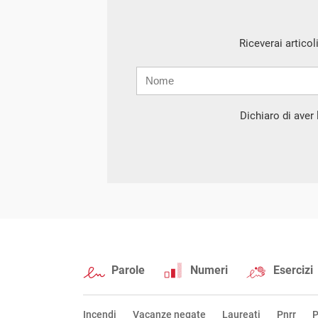
Riceverai articol
Nome
Cognome
E-
mail
Dichiaro di aver l
Parole
Numeri
Esercizi
Incendi
Vacanze negate
Laureati
Pnrr
P