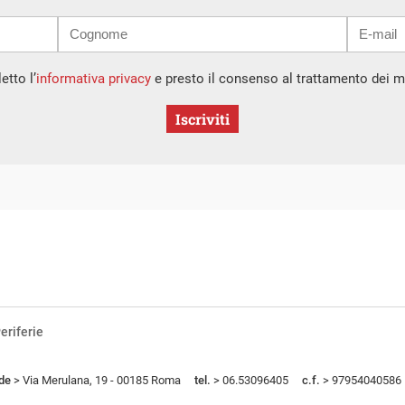
etto l’
informativa privacy
e presto il consenso al trattamento dei mi
Iscriviti
eriferie
de
> Via Merulana, 19 - 00185 Roma
tel.
> 06.53096405
c.f.
> 97954040586