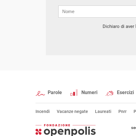
Nome
Cognome
E-
mail
Dichiaro di aver l
Parole
Numeri
Esercizi
Incendi
Vacanze negate
Laureati
Pnrr
P
se