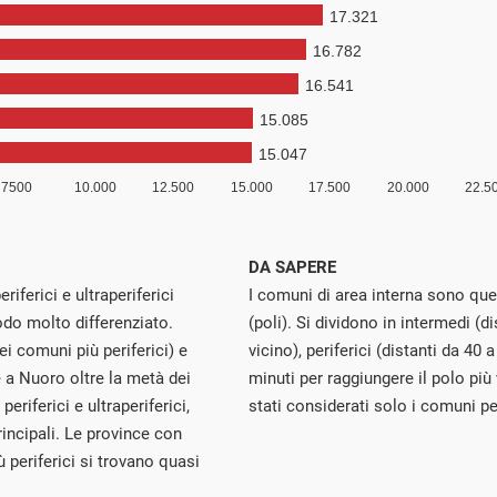
DA SAPERE
riferici e ultraperiferici
I comuni di area interna sono quel
odo molto differenziato.
(poli). Si dividono in intermedi (d
ei comuni più periferici) e
vicino), periferici (distanti da 40 a
 a Nuoro oltre la metà dei
minuti per raggiungere il polo più
eriferici e ultraperiferici,
stati considerati solo i comuni peri
principali. Le province con
ù periferici si trovano quasi