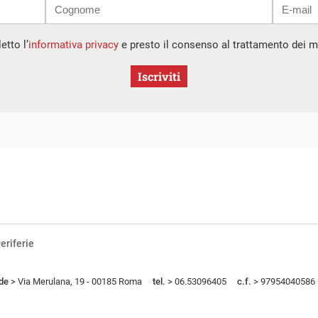
etto l’
informativa privacy
e presto il consenso al trattamento dei mi
Iscriviti
eriferie
de
> Via Merulana, 19 - 00185 Roma
tel.
> 06.53096405
c.f.
> 97954040586