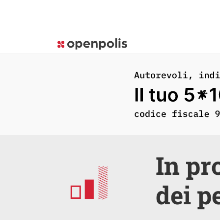
In pr
dei p