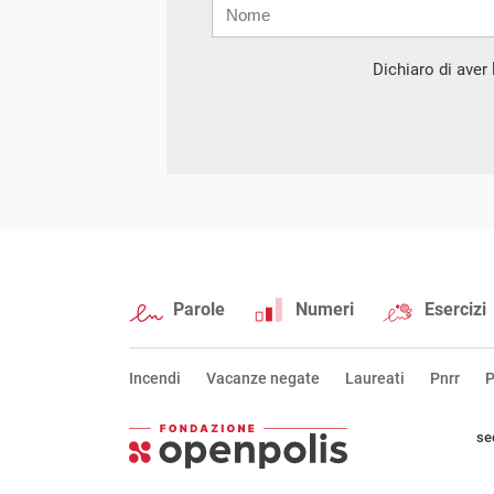
Nome
Cognome
E-
mail
Dichiaro di aver l
Parole
Numeri
Esercizi
Incendi
Vacanze negate
Laureati
Pnrr
P
se