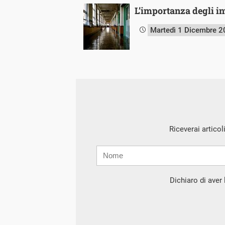
L’importanza degli in
Martedì 1 Dicembre 
Riceverai articol
Nome
Cognome
E-
mail
Dichiaro di aver l