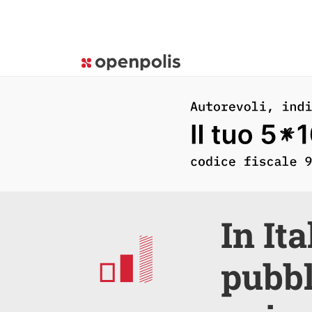
In It
pubbl