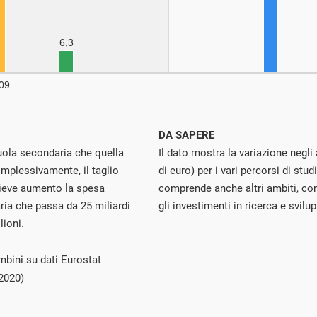
DA SAPERE
scuola secondaria che quella
Il dato mostra la variazione negli
omplessivamente, il taglio
di euro) per i vari percorsi di st
lieve aumento la spesa
comprende anche altri ambiti, come 
aria che passa da 25 miliardi
gli investimenti in ricerca e svilu
lioni.
mbini su dati Eurostat
2020)