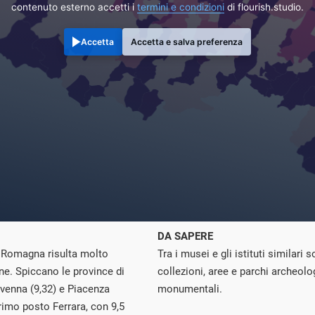
contenuto esterno accetti i
termini e condizioni
di flourish.studio.
Accetta
Accetta e salva preferenza
DA SAPERE
a Romagna risulta molto
Tra i musei e gli istituti similari 
one. Spiccano le province di
collezioni, aree e parchi archeol
venna (9,32) e Piacenza
monumentali.
 primo posto Ferrara, con 9,5