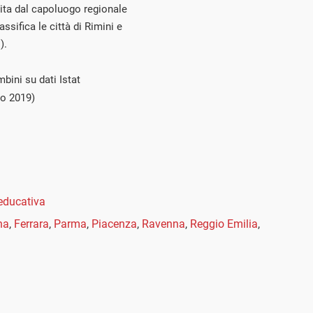
ita dal capoluogo regionale
ssifica le città di Rimini e
).
bini su dati Istat
io 2019)
educativa
na
,
Ferrara
,
Parma
,
Piacenza
,
Ravenna
,
Reggio Emilia
,