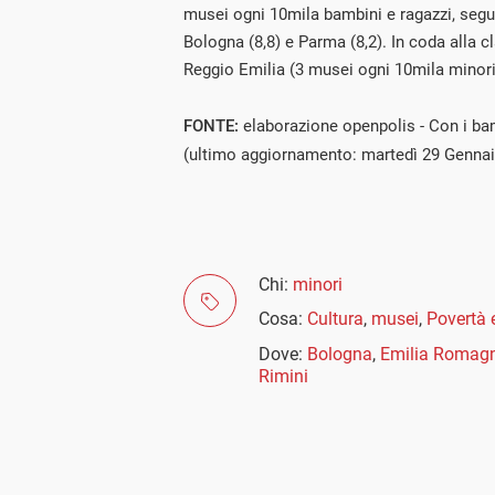
musei ogni 10mila bambini e ragazzi, segu
Bologna (8,8) e Parma (8,2). In coda alla cla
Reggio Emilia (3 musei ogni 10mila minori
FONTE:
elaborazione openpolis - Con i bam
(ultimo aggiornamento: martedì 29 Genna
Chi:
minori
Cosa:
Cultura
,
musei
,
Povertà 
Dove:
Bologna
,
Emilia Romag
Rimini