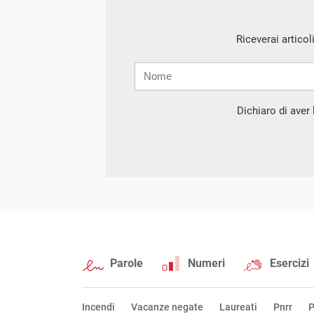
Riceverai articol
Nome
Cognome
E-
mail
Dichiaro di aver l
Parole
Numeri
Esercizi
Incendi
Vacanze negate
Laureati
Pnrr
P