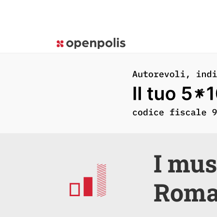
I mus
Roma