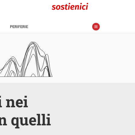
PERIFERIE
 nei
n quelli