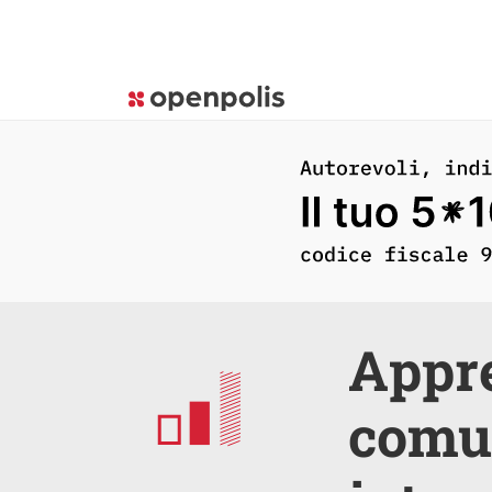
Appre
comun