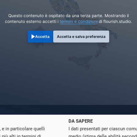
Questo contenuto è ospitato da una terza parte. Mostrando il
contenuto esterno accetti i
termini e condizioni
di flourish.studio.
Accetta
Accetta e salva preferenza
DA SAPERE
e in particolare quelli
I dati presentati per ciascun co
 più alti in termini di
medio (stima delle abilità second