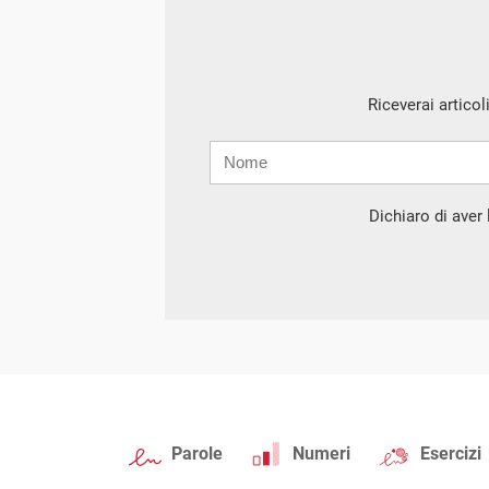
Riceverai articol
Nome
Cognome
E-
mail
Dichiaro di aver l
Parole
Numeri
Esercizi