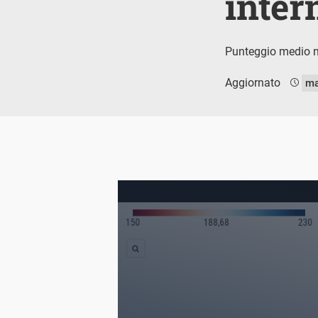
inter
Punteggio medio nei
Aggiornato
ma