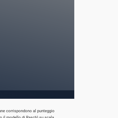
mune corrispondono al punteggio
o il modello di Rasch) su scala