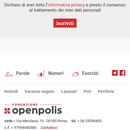
Dichiaro di aver letto l’
informativa privacy
e presto il consenso
al trattamento dei miei dati personali
Iscriviti
Parole
Numeri
Esercizi
Incendi
Vacanze negate
Laureati
Pnrr
Periferie
sede
> Via Merulana, 19 - 00185 Roma
tel.
> 06.53096405
c.f.
> 97954040586
Contattaci