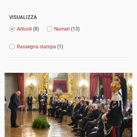
VISUALIZZA
Articoli
(8)
Numeri
(13)
Rassegna stampa
(1)