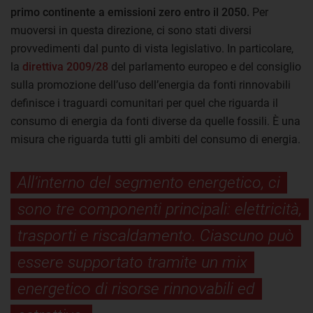
primo continente a emissioni zero entro il 2050.
Per
muoversi in questa direzione, ci sono stati diversi
provvedimenti dal punto di vista legislativo. In particolare,
la
direttiva 2009/28
del parlamento europeo e del consiglio
sulla promozione dell’uso dell’energia da fonti rinnovabili
definisce i traguardi comunitari per quel che riguarda il
consumo di energia da fonti diverse da quelle fossili. È una
misura che riguarda tutti gli ambiti del consumo di energia.
All’interno del segmento energetico, ci
sono tre componenti principali: elettricità,
trasporti e riscaldamento. Ciascuno può
essere supportato tramite un mix
energetico di risorse rinnovabili ed