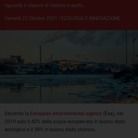
riguarda il rilascio di fosforo e azoto.
venerdì 22 Ottobre 2021
|
ECOLOGIA E INNOVAZIONE
Secondo la
European environmental agency
(Eea), nel
2019 solo il 40% delle acque europee era in buono stato
ecologico e il 38% in buono stato chimico.