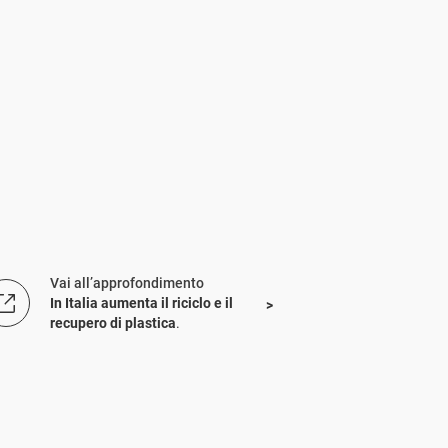
Vai all’approfondimento
In Italia aumenta il riciclo e il
recupero di plastica
.