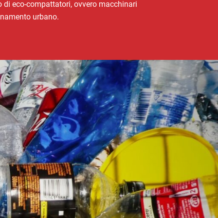
sto di eco-compattatori, ovvero macchinari
nquinamento urbano.