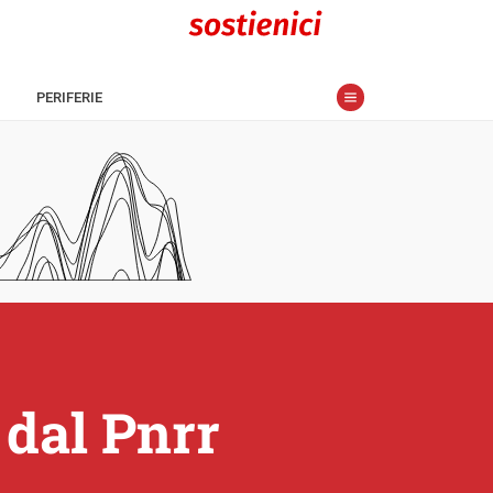
PERIFERIE
 dal Pnrr