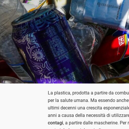
La plastica, prodotta a partire da combus
per la salute umana. Ma essendo anche m
ultimi decenni una crescita esponenziale
anni a causa della necessità di utilizza
contagi
, a partire dalle mascherine. Per