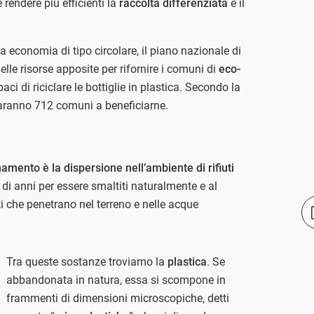
rendere più efficienti la
raccolta differenziata
e il
na economia di tipo circolare, il piano nazionale di
delle risorse apposite per rifornire i comuni di
eco-
ci di riciclare le bottiglie in plastica. Secondo la
aranno 712 comuni a beneficiarne.
namento è la dispersione nell’ambiente di rifiuti
di anni per essere smaltiti naturalmente e al
 che penetrano nel terreno e nelle acque
Tra queste sostanze troviamo la
plastica
. Se
abbandonata in natura, essa si scompone in
frammenti di dimensioni microscopiche, detti