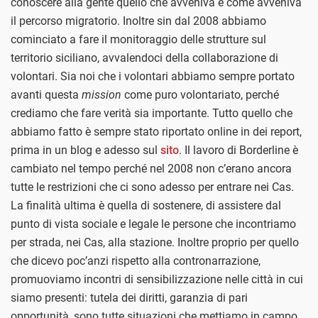
conoscere alla gente quello che avveniva e come avveniva
il percorso migratorio. Inoltre sin dal 2008 abbiamo
cominciato a fare il monitoraggio delle strutture sul
territorio siciliano, avvalendoci della collaborazione di
volontari. Sia noi che i volontari abbiamo sempre portato
avanti questa
mission
come puro volontariato, perché
crediamo che fare verità sia importante. Tutto quello che
abbiamo fatto è sempre stato riportato online in dei report,
prima in un blog e adesso sul
sito
. Il lavoro di Borderline è
cambiato nel tempo perché nel 2008 non c’erano ancora
tutte le restrizioni che ci sono adesso per entrare nei Cas.
La finalità ultima è quella di sostenere, di assistere dal
punto di vista sociale e legale le persone che incontriamo
per strada, nei Cas, alla stazione. Inoltre proprio per quello
che dicevo poc’anzi rispetto alla contronarrazione,
promuoviamo incontri di sensibilizzazione nelle città in cui
siamo presenti: tutela dei diritti, garanzia di pari
opportunità, sono tutte situazioni che mettiamo in campo