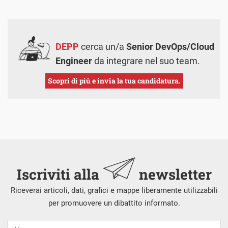
DEPP
cerca un/a
Senior DevOps/Cloud
Engineer
da integrare nel suo team.
Scopri di più e invia la tua candidatura.
Iscriviti alla
newsletter
Riceverai articoli, dati, grafici e mappe liberamente utilizzabili
per promuovere un dibattito informato.
Nome
Cognome
E-