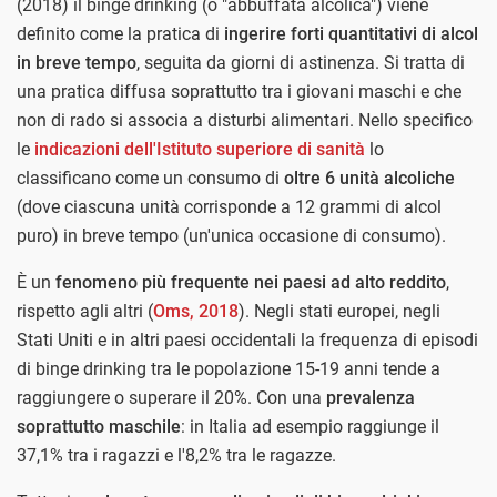
(2018) il binge drinking (o "abbuffata alcolica") viene
definito come la pratica di
ingerire forti quantitativi di alcol
in breve tempo
, seguita da giorni di astinenza. Si tratta di
una pratica diffusa soprattutto tra i giovani maschi e che
non di rado si associa a disturbi alimentari. Nello specifico
le
indicazioni dell'Istituto superiore di sanità
lo
classificano come un consumo di
oltre 6 unità alcoliche
(dove ciascuna unità corrisponde a 12 grammi di alcol
puro) in breve tempo (un'unica occasione di consumo).
È un
fenomeno più frequente nei paesi ad alto reddito
,
rispetto agli altri (
Oms, 2018
). Negli stati europei, negli
Stati Uniti e in altri paesi occidentali la frequenza di episodi
di binge drinking tra le popolazione 15-19 anni tende a
raggiungere o superare il 20%. Con una
prevalenza
soprattutto maschile
: in Italia ad esempio raggiunge il
37,1% tra i ragazzi e l'8,2% tra le ragazze.