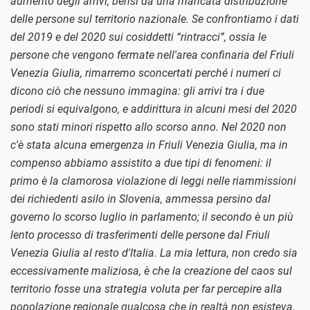
aumento degli arrivi, bensì da una mancata distribuzione
delle persone sul territorio nazionale. Se confrontiamo i dati
del 2019 e del 2020 sui cosiddetti “rintracci”, ossia le
persone che vengono fermate nell'area confinaria del Friuli
Venezia Giulia, rimarremo sconcertati perché i numeri ci
dicono ciò che nessuno immagina: gli arrivi tra i due
periodi si equivalgono, e addirittura in alcuni mesi del 2020
sono stati minori rispetto allo scorso anno. Nel 2020 non
c'è stata alcuna emergenza in Friuli Venezia Giulia, ma in
compenso abbiamo assistito a due tipi di fenomeni: il
primo è la clamorosa violazione di leggi nelle riammissioni
dei richiedenti asilo in Slovenia, ammessa persino dal
governo lo scorso luglio in parlamento; il secondo è un più
lento processo di trasferimenti delle persone dal Friuli
Venezia Giulia al resto d'Italia. La mia lettura, non credo sia
eccessivamente maliziosa, è che la creazione del caos sul
territorio fosse una strategia voluta per far percepire alla
popolazione regionale qualcosa che in realtà non esisteva,