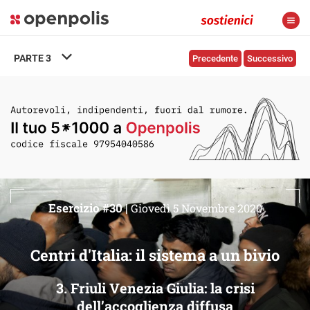
PARTE
3
Precedente
Successivo
Esercizio #30 |
Giovedì 5 Novembre 2020
Centri d'Italia: il sistema a un bivio
3. Friuli Venezia Giulia: la crisi
dell’accoglienza diffusa