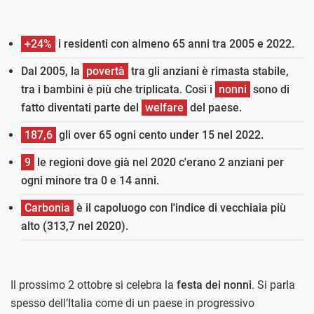
+24%
i residenti con almeno 65 anni tra 2005 e 2022.
Dal 2005, la
povertà
tra gli anziani è rimasta stabile,
tra i bambini è più che triplicata. Così i
nonni
sono di
fatto diventati parte del
welfare
del paese.
187,6
gli over 65 ogni cento under 15 nel 2022.
9
le regioni dove già nel 2020 c'erano 2 anziani per
ogni minore tra 0 e 14 anni.
Carbonia
è il capoluogo con l'indice di vecchiaia più
alto (
313,7 nel 2020)
.
Il prossimo 2 ottobre si celebra la
festa dei nonni
. Si parla
spesso dell’Italia come di un paese in progressivo