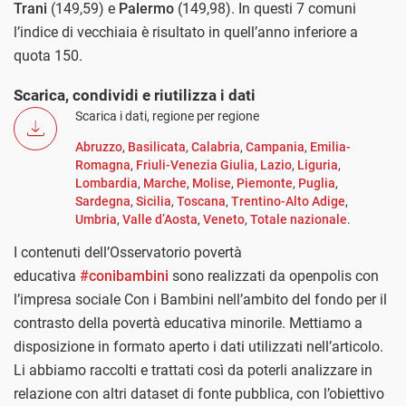
Trani
(149,59) e
Palermo
(149,98). In questi 7 comuni
l’indice di vecchiaia è risultato in quell’anno inferiore a
quota 150.
Scarica, condividi e riutilizza i dati
Scarica i dati, regione per regione
Abruzzo
,
Basilicata
,
Calabria
,
Campania
,
Emilia-
Romagna
,
Friuli-Venezia Giulia
,
Lazio
,
Liguria
,
Lombardia
,
Marche
,
Molise
,
Piemonte
,
Puglia
,
Sardegna
,
Sicilia
,
Toscana
,
Trentino-Alto Adige
,
Umbria
,
Valle d’Aosta
,
Veneto
,
Totale nazionale
.
I contenuti dell’Osservatorio povertà
educativa
#conibambini
sono realizzati da openpolis con
l’impresa sociale Con i Bambini nell’ambito del fondo per il
contrasto della povertà educativa minorile. Mettiamo a
disposizione in formato aperto i dati utilizzati nell’articolo.
Li abbiamo raccolti e trattati così da poterli analizzare in
relazione con altri dataset di fonte pubblica, con l’obiettivo