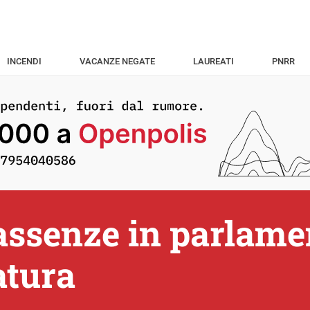
INCENDI
VACANZE NEGATE
LAUREATI
PNRR
assenze in parlame
atura