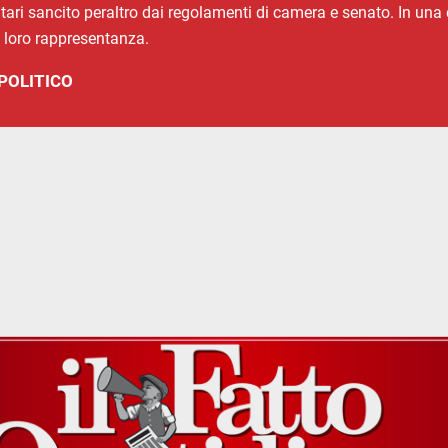
ari sancito peraltro dai regolamenti di camera e senato. In una
la loro rappresentanza.
POLITICO