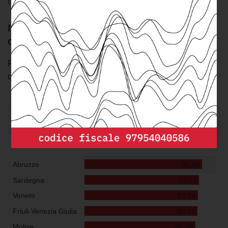
(70%), Lazio (73%), Liguria e Puglia (75%)
In Campania quasi il 40% degli edifici non
costruiti appositamente per uso scolastico
Percentuale di edifici che ospitano scuole statali
costruiti appositamente per uso scolastico (2018)