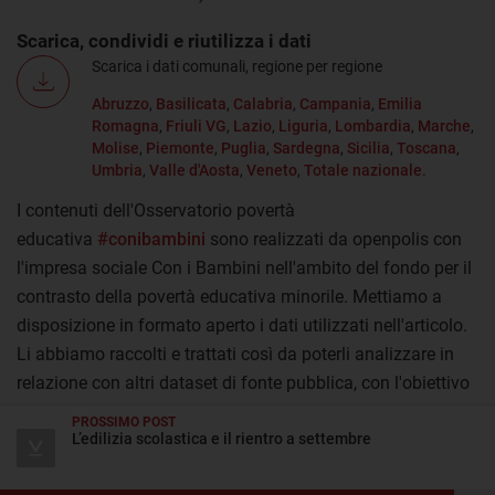
Scarica, condividi e riutilizza i dati
Scarica i dati comunali, regione per regione
Abruzzo
,
Basilicata
,
Calabria
,
Campania
,
Emilia
Romagna
,
Friuli VG
,
Lazio
,
Liguria
,
Lombardia
,
Marche
,
Molise
,
Piemonte
,
Puglia
,
Sardegna
,
Sicilia
,
Toscana
,
Umbria
,
Valle d'Aosta
,
Veneto
,
Totale nazionale
.
I contenuti dell'Osservatorio povertà
educativa
#conibambini
sono realizzati da openpolis con
l'impresa sociale Con i Bambini nell'ambito del fondo per il
contrasto della povertà educativa minorile. Mettiamo a
disposizione in formato aperto i dati utilizzati nell'articolo.
Li abbiamo raccolti e trattati così da poterli analizzare in
relazione con altri dataset di fonte pubblica, con l'obiettivo
di creare un'unica banca dati territoriale sui servizi.
PROSSIMO POST
Possono essere riutilizzati liberamente per analisi, iniziative
L’edilizia scolastica e il rientro a settembre
di data journalism o anche per semplice consultazione. I