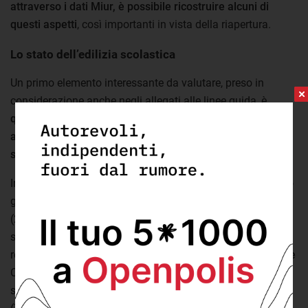
attraverso i dati Miur, è possibile ricostruire alcuni di
questi aspetti
, così importanti in vista della riapertura.
Lo stato dell’edilizia scolastica
Un primo elemento interessante da valutare, preso in
considerazione anche negli allegati alle linee guida, è
quanti edifici scolastici in uso non siano stati costruiti
appositamente per questo scopo, ma riadattati solo
successivamente per attività didattiche
.
In Italia, circa il 77% degli edifici scolastici è stato costruito
già con questa funzione, mentre quasi un edificio su 4
(23%) è stato riadattato solo in seguito per un uso
scolastico. Queste percentuali variano molto da regione a
regione.
Si trovano infatti al di sotto della media nazionale
Campania (61% di edifici costruiti appositamente per uso
scolastico), Emilia-Romagna (69%), Umbria e Calabria