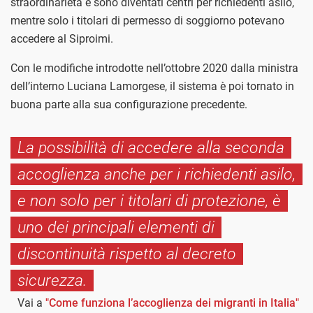
straordinarietà e sono diventati centri per richiedenti asilo,
mentre solo i titolari di permesso di soggiorno potevano
accedere al Siproimi.
Con le modifiche introdotte nell’ottobre 2020 dalla ministra
dell’interno Luciana Lamorgese, il sistema è poi tornato in
buona parte alla sua configurazione precedente.
La possibilità di accedere alla seconda
accoglienza anche per i richiedenti asilo,
e non solo per i titolari di protezione, è
uno dei principali elementi di
discontinuità rispetto al decreto
sicurezza.
Vai a
"Come funziona l’accoglienza dei migranti in Italia"