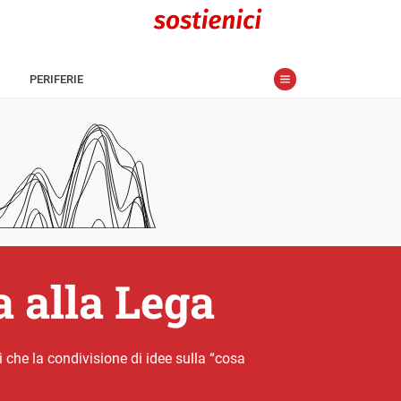
PERIFERIE
a alla Lega
 sì che la condivisione di idee sulla “cosa