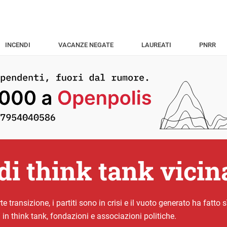
INCENDI
VACANZE NEGATE
LAUREATI
PNRR
di think tank vicin
te transizione, i partiti sono in crisi e il vuoto generato ha fatto
in think tank, fondazioni e associazioni politiche.