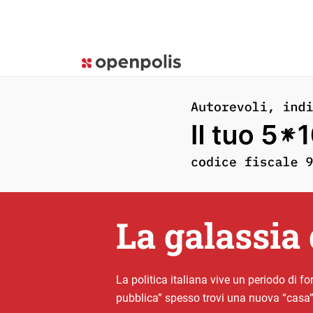
La galassia 
La politica italiana vive un periodo di for
pubblica” spesso trovi una nuova “casa” 