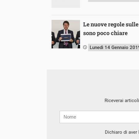
Le nuove regole sulle
sono poco chiare
Lunedì 14 Gennaio 201
Riceverai articol
Nome
Cognome
E-
mail
Dichiaro di aver l