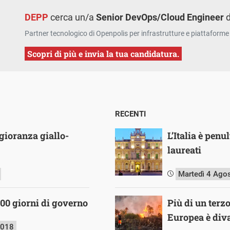
DEPP
cerca un/a
Senior DevOps/Cloud Engineer
d
Partner tecnologico di Openpolis per infrastrutture e piattaforme 
Scopri di più e invia la tua candidatura.
RECENTI
ioranza giallo-
L’Italia è pen
laureati
Martedì 4 Ago
100 giorni di governo
Più di un terz
Europea è diva
2018