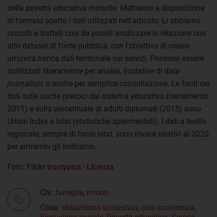
della povertà educativa minorile. Mettiamo a disposizione
in formato aperto i dati utilizzati nell'articolo. Li abbiamo
raccolti e trattati così da poterli analizzare in relazione con
altri dataset di fonte pubblica, con l'obiettivo di creare
un'unica banca dati territoriale sui servizi. Possono essere
riutilizzati liberamente per analisi, iniziative di
data
journalism
o anche per semplice consultazione. Le fonti dei
dati sulle uscite precoci dal sistema educativo (censimento
2011) e sulla percentuale di adulti diplomati (2015) sono
Urban Index e Istat (statistiche sperimentali). I dati a livello
regionale, sempre di fonte Istat, sono invece relativi al 2020
per entrambi gli indicatori.
Foto: Flickr
trustypics
-
Licenza
Chi:
famiglie
,
minori
Cosa:
abbandono scolastico
,
crisi economica
,