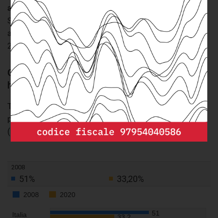
al 42,4%
. Nel nostro paese il calo è stato ancora più netto.
Se nel 2008 oltre la metà dei giovani italiani che avevano
abbandonato la scuola era comunque occupato (51%), nel
2020 questa percentuale è scesa a circa uno su 3 (33,2%).
Crolla il tasso di occupazione tra i giovani che
hanno lasciato la scuola prima del tempo
Tasso di occupazione dei 18-24enni usciti
precocemente dal sistema di istruzione e formazione
(2008 e 2020)