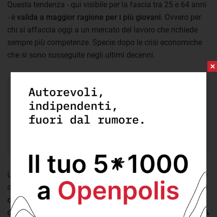
Questa tendenza - qui visibile per la fascia tra 25 e 64 anni
- è
valida a maggior ragione per i più giovani
. Ovvero per
chi si affaccia oggi a un mercato del lavoro che richiede
sempre più competenze. Specie dopo le crisi economiche
che si sono susseguite negli ultimi decenni.
33,2%
il tasso di occupazione nel 2020 tra i
18-24enni che in Italia hanno lasciato la scuola
prima del tempo. Nel 2008 era il 51% (quasi 18 punti
in più).
Lo mostra chiaramente il confronto tra i principali paesi Ue
dal 2008 a oggi.
In media tra i 27 stati membri, la quota di
occupati tra i giovani di 18-24 anni usciti precocemente
dal sistema di istruzione e formazione è passata da 54,2%