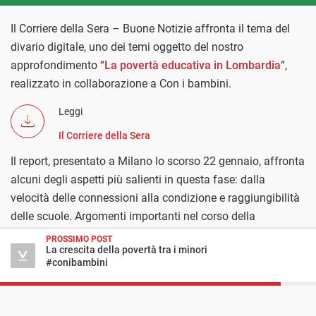
Il Corriere della Sera – Buone Notizie affronta il tema del
divario digitale, uno dei temi oggetto del nostro
approfondimento “
La povertà educativa in Lombardia
“,
realizzato in collaborazione a Con i bambini.
Leggi
Il Corriere della Sera
Il report, presentato a Milano lo scorso 22 gennaio, affronta
alcuni degli aspetti più salienti in questa fase: dalla
velocità delle connessioni alla condizione e raggiungibilità
delle scuole. Argomenti importanti nel corso della
pandemia.
PROSSIMO POST
La crescita della povertà tra i minori
#conibambini
Chi:
Corriere Buone Notizie
,
Corriere della Sera
,
famiglie
,
minori
Cosa:
abbandono scolastico
,
Povertà educativa