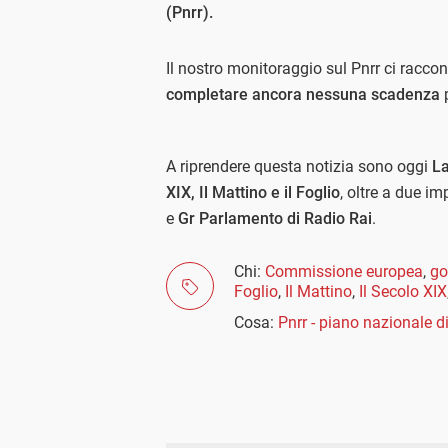
(Pnrr).
Il nostro monitoraggio sul Pnrr ci racco
completare ancora nessuna scadenza
p
A riprendere questa notizia sono oggi
La
XIX, Il Mattino e il Foglio
, oltre a due i
e
Gr Parlamento di Radio Rai
.
Chi:
Commissione europea
,
go
Foglio
,
Il Mattino
,
Il Secolo XIX
Cosa:
Pnrr - piano nazionale di