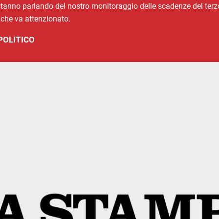
i stanno parlando del nostro monitoraggio delle scadenze del terz
 che va attenzionato.
POLITICO