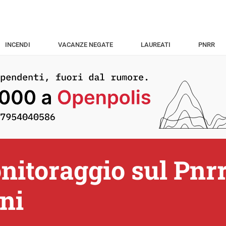
INCENDI
VACANZE NEGATE
LAUREATI
PNRR
nitoraggio sul Pnrr
ni