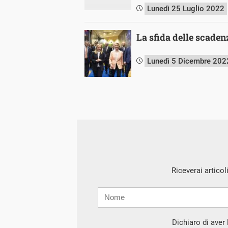
Lunedì 25 Luglio 2022
La sfida delle scaden
Lunedì 5 Dicembre 202
Riceverai articol
Nome
Cognome
E-
mail
Dichiaro di aver l