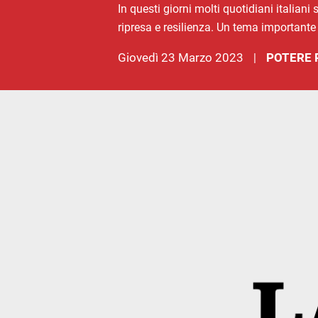
In questi giorni molti quotidiani italian
ripresa e resilienza. Un tema importante
giovedì 23 Marzo 2023
POTERE 
|