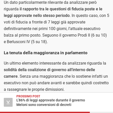
Un dato particolarmente rilevante da analizzare però
riguarda
il rapporto tra le questioni di fiducia poste e le
leggi approvate nello stesso periodo
. In questo caso, con 5
voti di fiducia a fronte di 7 leggi già approvate
definitivamente nei primi 100 giorni, l’attuale esecutivo
balza al primo posto. Seguono il governo Prodi II (6 su 10)
e Berlusconi IV (5 su 18).
La tenuta della maggioranza in parlamento
Un ultimo elemento interessante da analizzare riguarda la
solidità della coalizione di governo all’interno delle
camere
. Senza una maggioranza che lo sostiene infatti un
esecutivo non può andare avanti e sarebbe quindi costretto
a rassegnare le proprie dimissioni.
PROSSIMO POST
Per valutare questo aspetto possiamo analizzare
L’86% di leggi approvate durante il governo
Meloni sono conversioni di decreti
l’andamento dei voti svolti dalle camere. Un indicatore utile