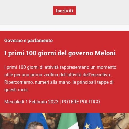
Iscriviti
Governo e parlamento
I primi 100 giorni del governo Meloni
I primi 100 giorni di attività rappresentano un momento
utile per una prima verifica dell’attività dell’esecutivo.
Ripercorriamo, numeri alla mano, le principali tappe di
questi mesi.
mercoledì 1 Febbraio 2023
|
POTERE POLITICO