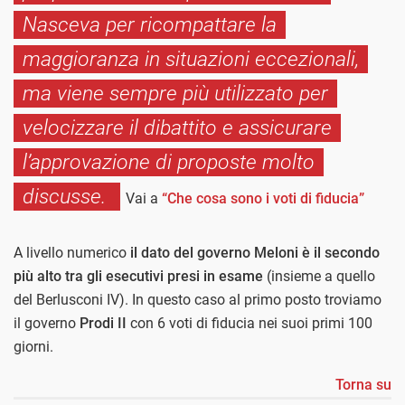
Nasceva per ricompattare la
maggioranza in situazioni eccezionali,
ma viene sempre più utilizzato per
velocizzare il dibattito e assicurare
l’approvazione di proposte molto
discusse.
Vai a
“Che cosa sono i voti di fiducia”
A livello numerico
il dato del governo Meloni è il secondo
più alto tra gli esecutivi presi in esame
(insieme a quello
del Berlusconi IV). In questo caso al primo posto troviamo
il governo
Prodi II
con 6 voti di fiducia nei suoi primi 100
giorni.
Torna su