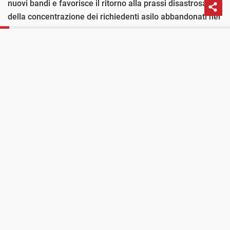
nuovi bandi e favorisce il ritorno alla prassi disastrosa
della concentrazione dei richiedenti asilo abbandonati nei
grandi centri, ora senza più i servizi per l’integrazione
PROSSIMO POST
L’accesso ai dati amministrativi sui centri di
nelle comunità locali.
accoglienza è un diritto Migranti
Una politica che in nome della sicurezza e del taglio agli
sprechi rischia di produrre più illegalità e più
emarginazione sociale, più sfruttamento e esclusione. I cui
costi sono disseminati come tante bombe sociali innescate
nei territori e nelle periferie delle città.
Scarica il Pdf della
Parte prima
o
Tutto l'approfondimento
428
le gare d’appalto che abbiamo analizzato
dall’approvazione del decreto sicurezza ad agosto