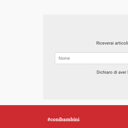
Riceverai articol
Nome
Cognome
E-
mail
Dichiaro di aver l
#conibambini