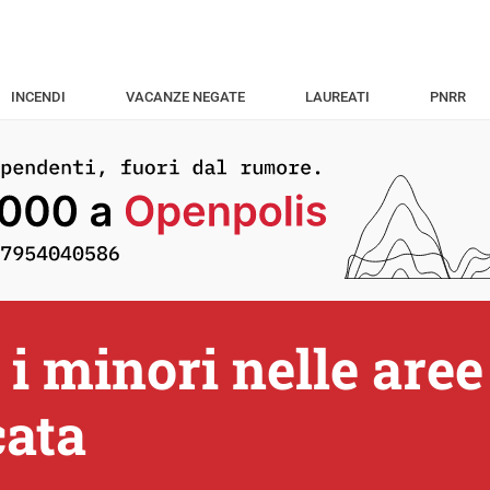
INCENDI
VACANZE NEGATE
LAUREATI
PNRR
r i minori nelle ar
cata