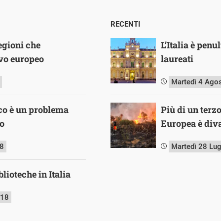
RECENTI
regioni che
L’Italia è pen
ivo europeo
laureati
Martedì 4 Ago
co è un problema
Più di un terz
lo
Europea è diva
18
Martedì 28 Lu
blioteche in Italia
018