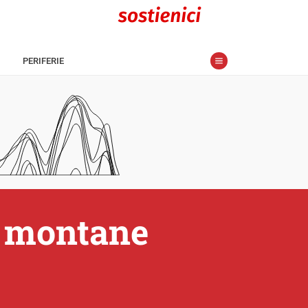
PERIFERIE
ee montane