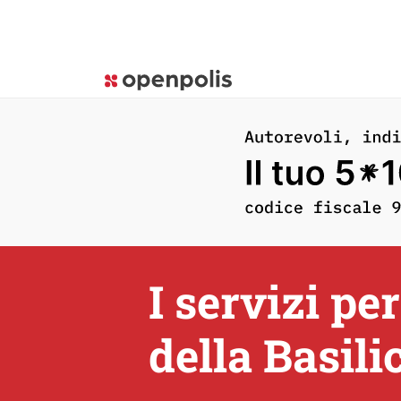
I servizi pe
della Basili