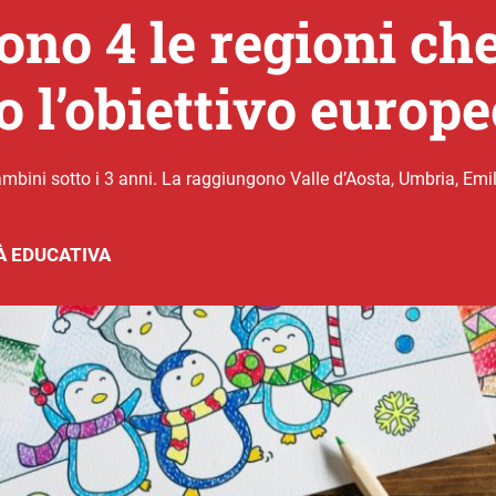
sono 4 le regioni ch
 l’obiettivo europe
ambini sotto i 3 anni. La raggiungono Valle d’Aosta, Umbria, Em
 EDUCATIVA