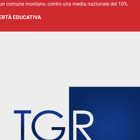
 in un comune montano, contro una media nazionale del 10%.
ERTÀ EDUCATIVA