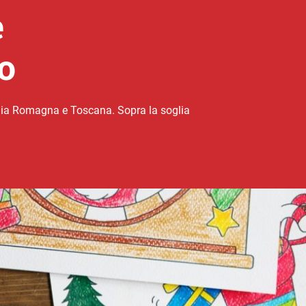
e
o
ilia Romagna e Toscana. Sopra la soglia