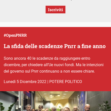
Iscriviti
#OpenPNRR
La sfida delle scadenze Pnrr a fine anno
Sono ancora 40 le scadenze da raggiungere entro
dicembre, per chiedere all’Ue nuovi fondi. Ma le intenzioni
del governo sul Pnrr continuano a non essere chiare.
lunedì 5 Dicembre 2022
|
POTERE POLITICO