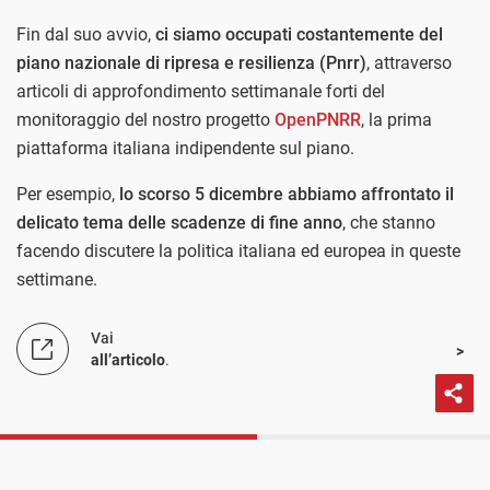
Fin dal suo avvio,
ci siamo occupati costantemente del
piano nazionale di ripresa e resilienza (Pnrr)
, attraverso
articoli di approfondimento settimanale forti del
monitoraggio del nostro progetto
OpenPNRR
, la prima
piattaforma italiana indipendente sul piano.
Per esempio,
lo scorso 5 dicembre abbiamo affrontato il
delicato tema delle scadenze di fine anno
, che stanno
facendo discutere la politica italiana ed europea in queste
settimane.
Vai
all’articolo
.
PROSSIMO POST
La sfida delle scadenze Pnrr a fine anno
I nostri dati sono apparsi più volte nel corso della
#OpenPNRR