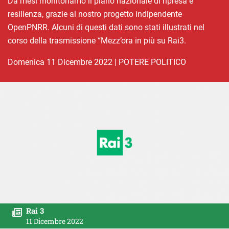
Da mesi monitoriamo il piano nazionale di ripresa e
resilienza, grazie al nostro progetto indipendente
OpenPNRR. Alcuni di questi dati sono stati illustrati nel
corso della trasmissione “Mezz’ora in più su Rai3.
domenica 11 Dicembre 2022
|
POTERE POLITICO
Rai 3
11 Dicembre 2022