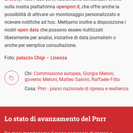
sulla nostra piattaforma
openpnrr.it
, che offre anche la
possibilità di attivare un monitoraggio personalizzato e
ricevere notifiche ad hoc. Mettiamo inoltre a disposizione i
nostri
open data
che possono essere riutilizzati
liberamente per analisi, iniziative di data journalism o
anche per semplice consultazione.
Foto:
palazzo Chigi
–
Licenza
Chi:
Commissione europea
,
Giorgia Meloni
,
governo Meloni
,
Matteo Salvini
,
Raffaele Fitto
Cosa:
Pnrr - piano nazionale di ripresa e resilienza
Lo stato di avanzamento del Pnrr