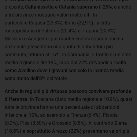
presente,
Caltanissetta e Catania superano il 25%
, e anche
altre province mostrano valori molto alti. In
particolare Ragusa (23,8%), Enna (22,9%), la città
metropolitana di Palermo (20,4%) e Trapani (20,3%).
Messina e Agrigento, pur mantenendosi sopra la media
nazionale, presentano una quota di abbandoni più
contenuta, attorno al 16%. In
Campania
, a fronte di un dato
medio regionale del 19%, si va dal 22% di Napoli a
realtà
come Avellino dove i giovani con solo la licenza media
sono meno dell'8%
del totale.
Anche in regioni più virtuose possono convivere profonde
differenze
. In Toscana (dato medio regionale 10,9%), quasi
tutte le province hanno una percentuale di abbandoni
inferiore al 10%, ad esempio a Firenze (6,4%), Pistoia
(8,3%), Pisa (8,50%) e Grosseto (8,8%). Al contrario
Siena
(18,5%) e soprattutto Arezzo (22%) presentano valori più