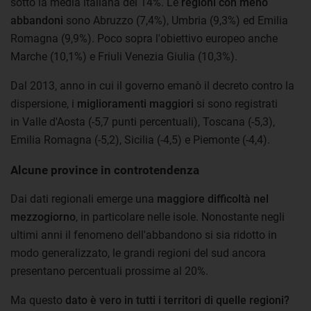
sotto la media italiana del 14%. Le
regioni con meno
abbandoni
sono Abruzzo (7,4%), Umbria (9,3%) ed Emilia
Romagna (9,9%). Poco sopra l'obiettivo europeo anche
Marche (10,1%) e Friuli Venezia Giulia (10,3%).
Dal 2013, anno in cui il governo emanò il decreto contro la
dispersione, i
miglioramenti maggiori
si sono registrati
in Valle d'Aosta (-5,7 punti percentuali), Toscana (-5,3),
Emilia Romagna (-5,2), Sicilia (-4,5) e Piemonte (-4,4).
Alcune province in controtendenza
Dai dati regionali emerge una
maggiore difficoltà nel
mezzogiorno
, in particolare nelle isole. Nonostante negli
ultimi anni il fenomeno dell'abbandono si sia ridotto in
modo generalizzato, le grandi regioni del sud ancora
presentano percentuali prossime al 20%.
Ma questo
dato è vero in tutti i territori di quelle regioni?