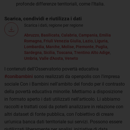
profonde differenze territoriali, come l'Italia.
Scarica, condividi e riutilizza i dati
Scarica i dati, regione per regione
Abruzzo
,
Basilicata
,
Calabria
,
Campania
,
Emilia
Romagna
,
Friuli Venezia Giulia
,
Lazio
,
Liguria
,
Lombardia
,
Marche
,
Molise
,
Piemonte
,
Puglia
,
Sardegna
,
Sicilia
,
Toscana
,
Trentino Alto Adige
,
Umbria
,
Valle d'Aosta
,
Veneto
I contenuti dell'Osservatorio povertà educativa
#conibambini
sono realizzati da openpolis con l'impresa
sociale Con i Bambini nell'ambito del fondo per il contrasto
della povertà educativa minorile. Mettiamo a disposizione
in formato aperto i dati utilizzati nell'articolo. Li abbiamo
raccolti e trattati così da poterli analizzare in relazione con
altri dataset di fonte pubblica, con l'obiettivo di creare
un'unica banca dati territoriale sui servizi. Possono essere
riutilizzati liberamente per analisi, iniziative di
data