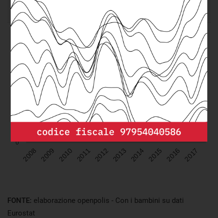
FONTE:
elaborazione openpolis - Con i bambini su dati
Eurostat