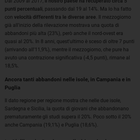
Dal 2009 al 2017,
il nostro paese ha recuperato circa 5
punti percentuali
, passando dal 19 al 14%. Ma lo ha fatto
con
velocità differenti tra le diverse aree
. Il mezzogiorno
già all'inizio della rilevazione mostrava una quota di
abbandoni più alta (23%), però anche il nord-ovest era
quasi al 20%. In 8 anni, quest'ultimo è sceso di oltre 7 punti
(arrivando all'11,9%), mentre il mezzogiorno, che pure ha
avuto una contrazione significativa (-4,5 punti), rimane al
18,5%.
Ancora tanti abbandoni nelle isole, in Campania e in
Puglia
Il dato regione per regione mostra che nelle due isole,
Sardegna e Sicilia, la quota di giovani che abbandonano
prematuramente gli studi supera il 20%. Poco sotto il 20%
anche Campania (19,1%) e Puglia (18,6%).