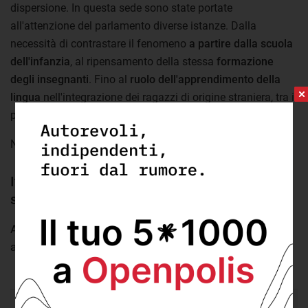
dispersione. In questa sede sono state portate
all'attenzione del parlamento diverse istanze. Dalla
necessità di contrastare il fenomeno
a partire dalla scuola
dell'infanzia
, al ripensamento della stessa
formazione
degli insegnanti
. Fino al
ruolo dell'apprendimento della
lingua
nell'integrazione dei ragazzi di origine straniera, tra i
più soggetti al fenomeno.
Nel frattempo,
come sono andati gli abbandoni in Italia?
Italia assestata sul 14% di abbandoni
scolastici
Andamento della quota di giovani 18-24 anni che
abbandonano prematuramente gli studi (2008-2017)